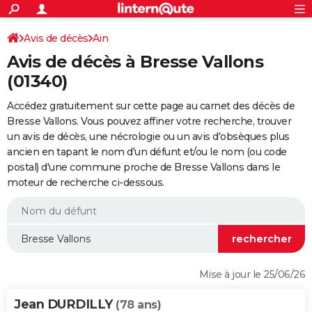
ACTUALITÉS
Connexion
S'inscrire
Avis de décès
Ain
Rechercher
Société
Education
Villes
Politique
Faits Divers
Monde
+
SPORT
Avis de décès à Bresse Vallons
Football
Cyclisme
Forum
Coupe du monde 2026
Tennis
Rugby
CULTURE
(01340)
TNT
Cinéma
Musique
Programme TV
Streaming
Sorties cinéma
+
FINANCE
Accédez gratuitement sur cette page au carnet des décès de
Bresse Vallons. Vous pouvez affiner votre recherche, trouver
Impôts
Immobilier
Banque
Crédit
Retraite
Epargne
Risques naturels par ville
Assurance
AUTO
un avis de décès, une nécrologie ou un avis d'obsèques plus
ancien en tapant le nom d'un défunt et/ou le nom (ou code
Réserver un essai
Berlines
Forum auto
Essais
Citadines
SUV
+
HIGH-TECH
postal) d'une commune proche de Bresse Vallons dans le
moteur de recherche ci-dessous.
Meilleur smartphone
Ordinateurs
Guide high-tech
Mobiles
Internet
Jeux vidéo
+
BRICOLAGE
Aménagement intérieur
Cuisine
Jardinage
+
Forum
Extérieur
Salle de bains
Rangement
WEEK-END
Escapades
Expositions
Week-end nature
Guides de France
Patrimoine
Musées
+
LIFESTYLE
Bien-être
Mode
+
Art de vivre
Loisirs
Modes de vie
SANTE
Mise à jour le 25/06/26
Guide de la santé
Médicaments
+
Alimentation
Maladies
Sommeil
VOYAGE
Jean DURDILLY
(78 ans)