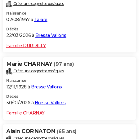
Créer une cagnotte obsèques
City break
Voyage de noces
Climat
Destinations
Voyage nature
Forum
+
PHOTO
Naissance
02/08/1947 à
Tarare
GUIDES D'ACHAT
Décès
BONS PLANS
22/03/2026 à
Bresse Vallons
CARTE DE VOEUX
Famille DURDILLY
Carte Bonne année
Carte Pâques
Carte de Noël
Carte Saint-Valentin
Carte d'anniversaire
DICTIONNAIRE
Marie CHARNAY
(97 ans)
Biographies
Expressions
Dictionnaire
Citations
Proverbes
PROGRAMME TV
Créer une cagnotte obsèques
Naissance
COPAINS D'AVANT
12/11/1928 à
Bresse Vallons
Se connecter
Collèges
Universités
Service militaire
S'inscrire
Lycées
Primaires
Entreprises
Avis de recherche
AVIS DE DÉCÈS
Décès
30/01/2026 à
Bresse Vallons
FORUM
Famille CHARNAY
Lifestyle
Sport
Television
Cinema
Bricolage
Culture
Auto
Voyage
Alain CORNATON
(65 ans)
Créer une cagnotte obsèques