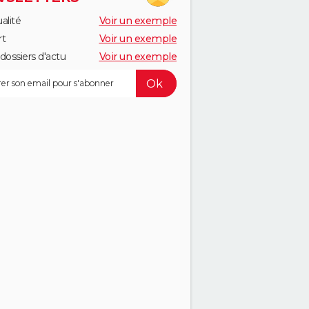
alité
Voir un exemple
rt
Voir un exemple
dossiers d'actu
Voir un exemple