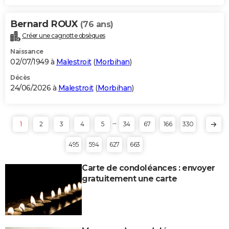
Bernard ROUX
(76 ans)
Créer une cagnotte obsèques
Naissance
02/07/1949 à
Malestroit
(
Morbihan
)
Décès
24/06/2026 à
Malestroit
(
Morbihan
)
...
1
2
3
4
5
34
67
166
330
495
594
627
663
Carte de condoléances : envoyer
gratuitement une carte