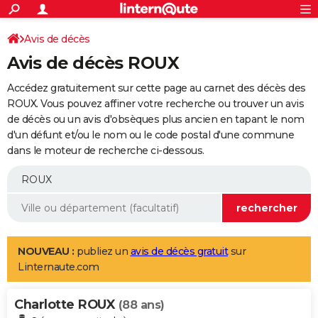
ACTUALITÉS
Connexion
S'inscrire
Avis de décès
Rechercher
Société
Education
Villes
Politique
Faits Divers
Monde
+
SPORT
Avis de décès ROUX
Football
Cyclisme
Forum
Coupe du monde 2026
Tennis
Rugby
CULTURE
Accédez gratuitement sur cette page au carnet des décès des
TNT
Cinéma
Musique
Programme TV
Streaming
Sorties cinéma
+
ROUX. Vous pouvez affiner votre recherche ou trouver un avis
FINANCE
de décès ou un avis d'obsèques plus ancien en tapant le nom
Impôts
Immobilier
Banque
Crédit
Retraite
Epargne
Risques naturels par ville
Assurance
AUTO
d'un défunt et/ou le nom ou le code postal d'une commune
dans le moteur de recherche ci-dessous.
Réserver un essai
Berlines
Forum auto
Essais
Citadines
SUV
+
HIGH-TECH
Meilleur smartphone
Ordinateurs
Guide high-tech
Mobiles
Internet
Jeux vidéo
+
BRICOLAGE
Aménagement intérieur
Cuisine
Jardinage
+
Forum
Extérieur
Salle de bains
Rangement
WEEK-END
Escapades
Expositions
Week-end nature
Guides de France
Patrimoine
Musées
+
LIFESTYLE
NOUVEAU :
publiez un
avis de décès gratuit
sur
Linternaute.com
Bien-être
Mode
+
Art de vivre
Loisirs
Modes de vie
SANTE
Charlotte ROUX
Guide de la santé
Médicaments
+
Alimentation
Maladies
Sommeil
(88 ans)
VOYAGE