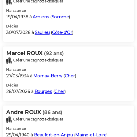
Créer une cagnotte obsèques
City break
Voyage de noces
Climat
Destinations
Voyage nature
Forum
+
PHOTO
Naissance
19/04/1938 à
Amiens
(
Somme
)
GUIDES D'ACHAT
Décès
30/07/2026 à
Saulieu
(
Côte-d'Or
)
BONS PLANS
CARTE DE VOEUX
Marcel ROUX
(92 ans)
Carte Bonne année
Carte Pâques
Carte de Noël
Carte Saint-Valentin
Carte d'anniversaire
DICTIONNAIRE
Créer une cagnotte obsèques
Biographies
Expressions
Dictionnaire
Citations
Proverbes
PROGRAMME TV
Naissance
27/03/1934 à
Mornay-Berry
(
Cher
)
COPAINS D'AVANT
Décès
28/07/2026 à
Bourges
(
Cher
)
Se connecter
Collèges
Universités
Service militaire
S'inscrire
Lycées
Primaires
Entreprises
Avis de recherche
AVIS DE DÉCÈS
FORUM
Andre ROUX
(86 ans)
Lifestyle
Sport
Television
Cinema
Bricolage
Culture
Auto
Voyage
Créer une cagnotte obsèques
Naissance
29/04/1940 à
Beaufort-en-Anjou
(
Maine-et-Loire
)