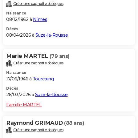
Créer une cagnotte obsèques
City break
Voyage de noces
Climat
Destinations
Voyage nature
Forum
+
PHOTO
Naissance
08/12/1962 à
Nîmes
GUIDES D'ACHAT
Décès
BONS PLANS
08/04/2026 à
Suze-la-Rousse
CARTE DE VOEUX
Marie MARTEL
(79 ans)
Carte Bonne année
Carte Pâques
Carte de Noël
Carte Saint-Valentin
Carte d'anniversaire
DICTIONNAIRE
Créer une cagnotte obsèques
Biographies
Expressions
Dictionnaire
Citations
Proverbes
PROGRAMME TV
Naissance
17/06/1946 à
Tourcoing
COPAINS D'AVANT
Décès
Se connecter
Collèges
Universités
Service militaire
S'inscrire
Lycées
Primaires
Entreprises
Avis de recherche
28/03/2026 à
Suze-la-Rousse
AVIS DE DÉCÈS
Famille MARTEL
FORUM
Lifestyle
Sport
Television
Cinema
Bricolage
Culture
Auto
Voyage
Raymond GRIMAUD
(88 ans)
Créer une cagnotte obsèques