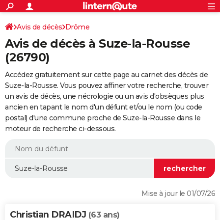
ACTUALITÉS
Connexion
S'inscrire
Avis de décès
Drôme
Rechercher
Société
Education
Villes
Politique
Faits Divers
Monde
+
SPORT
Avis de décès à Suze-la-Rousse
Football
Cyclisme
Forum
Coupe du monde 2026
Tennis
Rugby
CULTURE
(26790)
TNT
Cinéma
Musique
Programme TV
Streaming
Sorties cinéma
+
FINANCE
Accédez gratuitement sur cette page au carnet des décès de
Suze-la-Rousse. Vous pouvez affiner votre recherche, trouver
Impôts
Immobilier
Banque
Crédit
Retraite
Epargne
Risques naturels par ville
Assurance
AUTO
un avis de décès, une nécrologie ou un avis d'obsèques plus
ancien en tapant le nom d'un défunt et/ou le nom (ou code
Réserver un essai
Berlines
Forum auto
Essais
Citadines
SUV
+
HIGH-TECH
postal) d'une commune proche de Suze-la-Rousse dans le
moteur de recherche ci-dessous.
Meilleur smartphone
Ordinateurs
Guide high-tech
Mobiles
Internet
Jeux vidéo
+
BRICOLAGE
Aménagement intérieur
Cuisine
Jardinage
+
Forum
Extérieur
Salle de bains
Rangement
WEEK-END
Escapades
Expositions
Week-end nature
Guides de France
Patrimoine
Musées
+
LIFESTYLE
Bien-être
Mode
+
Art de vivre
Loisirs
Modes de vie
SANTE
Mise à jour le 01/07/26
Guide de la santé
Médicaments
+
Alimentation
Maladies
Sommeil
VOYAGE
Christian DRAIDJ
(63 ans)