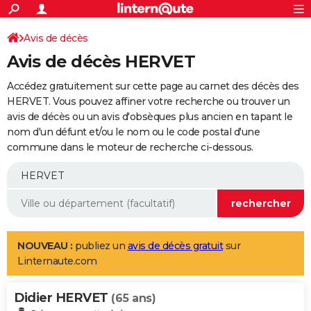
ACTUALITÉS
Connexion
S'inscrire
Avis de décès
Rechercher
Société
Education
Villes
Politique
Faits Divers
Monde
+
SPORT
Avis de décès HERVET
Football
Cyclisme
Forum
Coupe du monde 2026
Tennis
Rugby
CULTURE
Accédez gratuitement sur cette page au carnet des décès des
TNT
Cinéma
Musique
Programme TV
Streaming
Sorties cinéma
+
HERVET. Vous pouvez affiner votre recherche ou trouver un
FINANCE
avis de décès ou un avis d'obsèques plus ancien en tapant le
Impôts
Immobilier
Banque
Crédit
Retraite
Epargne
Risques naturels par ville
Assurance
AUTO
nom d'un défunt et/ou le nom ou le code postal d'une
commune dans le moteur de recherche ci-dessous.
Réserver un essai
Berlines
Forum auto
Essais
Citadines
SUV
+
HIGH-TECH
Meilleur smartphone
Ordinateurs
Guide high-tech
Mobiles
Internet
Jeux vidéo
+
BRICOLAGE
Aménagement intérieur
Cuisine
Jardinage
+
Forum
Extérieur
Salle de bains
Rangement
WEEK-END
Escapades
Expositions
Week-end nature
Guides de France
Patrimoine
Musées
+
LIFESTYLE
NOUVEAU :
publiez un
avis de décès gratuit
sur
Linternaute.com
Bien-être
Mode
+
Art de vivre
Loisirs
Modes de vie
SANTE
Didier HERVET
Guide de la santé
Médicaments
+
Alimentation
Maladies
Sommeil
(65 ans)
VOYAGE