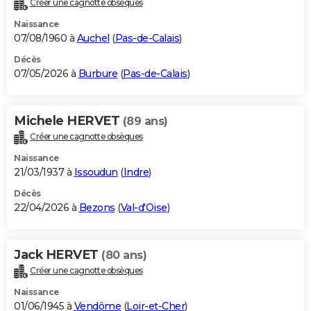
Créer une cagnotte obsèques
City break
Voyage de noces
Climat
Destinations
Voyage nature
Forum
+
PHOTO
Naissance
07/08/1960 à
Auchel
(
Pas-de-Calais
)
GUIDES D'ACHAT
Décès
07/05/2026 à
Burbure
(
Pas-de-Calais
)
BONS PLANS
CARTE DE VOEUX
Michele HERVET
(89 ans)
Carte Bonne année
Carte Pâques
Carte de Noël
Carte Saint-Valentin
Carte d'anniversaire
DICTIONNAIRE
Créer une cagnotte obsèques
Biographies
Expressions
Dictionnaire
Citations
Proverbes
PROGRAMME TV
Naissance
21/03/1937 à
Issoudun
(
Indre
)
COPAINS D'AVANT
Décès
22/04/2026 à
Bezons
(
Val-d'Oise
)
Se connecter
Collèges
Universités
Service militaire
S'inscrire
Lycées
Primaires
Entreprises
Avis de recherche
AVIS DE DÉCÈS
FORUM
Jack HERVET
(80 ans)
Lifestyle
Sport
Television
Cinema
Bricolage
Culture
Auto
Voyage
Créer une cagnotte obsèques
Naissance
01/06/1945 à
Vendôme
(
Loir-et-Cher
)