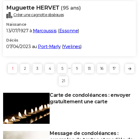
Muguette HERVET
(95 ans)
Créer une cagnotte obsèques
Naissance
13/07/1927 à
Marcoussis
(
Essonne
)
Décès
07/04/2023 au
Port-Marly
(
Yvelines
)
...
1
2
3
4
5
9
13
16
17
21
Carte de condoléances : envoyer
gratuitement une carte
Message de condoléances :