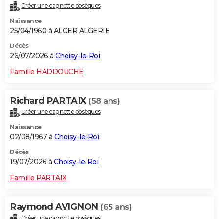
Créer une cagnotte obsèques
City break
Voyage de noces
Climat
Destinations
Voyage nature
Forum
+
PHOTO
Naissance
25/04/1960 à ALGER ALGERIE
GUIDES D'ACHAT
Décès
BONS PLANS
26/07/2026 à
Choisy-le-Roi
CARTE DE VOEUX
Famille HADDOUCHE
Carte Bonne année
Carte Pâques
Carte de Noël
Carte Saint-Valentin
Carte d'anniversaire
DICTIONNAIRE
Richard PARTAIX
(58 ans)
Biographies
Expressions
Dictionnaire
Citations
Proverbes
PROGRAMME TV
Créer une cagnotte obsèques
Naissance
COPAINS D'AVANT
02/08/1967 à
Choisy-le-Roi
Se connecter
Collèges
Universités
Service militaire
S'inscrire
Lycées
Primaires
Entreprises
Avis de recherche
AVIS DE DÉCÈS
Décès
19/07/2026 à
Choisy-le-Roi
FORUM
Famille PARTAIX
Lifestyle
Sport
Television
Cinema
Bricolage
Culture
Auto
Voyage
Raymond AVIGNON
(65 ans)
Créer une cagnotte obsèques