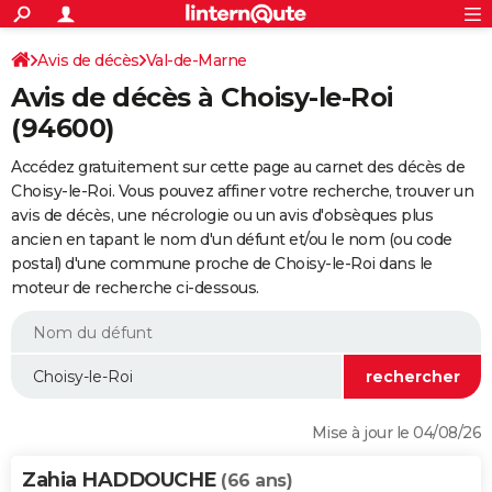
ACTUALITÉS
Connexion
S'inscrire
Avis de décès
Val-de-Marne
Rechercher
Société
Education
Villes
Politique
Faits Divers
Monde
+
SPORT
Avis de décès à Choisy-le-Roi
Football
Cyclisme
Forum
Coupe du monde 2026
Tennis
Rugby
CULTURE
(94600)
TNT
Cinéma
Musique
Programme TV
Streaming
Sorties cinéma
+
FINANCE
Accédez gratuitement sur cette page au carnet des décès de
Choisy-le-Roi. Vous pouvez affiner votre recherche, trouver un
Impôts
Immobilier
Banque
Crédit
Retraite
Epargne
Risques naturels par ville
Assurance
AUTO
avis de décès, une nécrologie ou un avis d'obsèques plus
ancien en tapant le nom d'un défunt et/ou le nom (ou code
Réserver un essai
Berlines
Forum auto
Essais
Citadines
SUV
+
HIGH-TECH
postal) d'une commune proche de Choisy-le-Roi dans le
moteur de recherche ci-dessous.
Meilleur smartphone
Ordinateurs
Guide high-tech
Mobiles
Internet
Jeux vidéo
+
BRICOLAGE
Aménagement intérieur
Cuisine
Jardinage
+
Forum
Extérieur
Salle de bains
Rangement
WEEK-END
Escapades
Expositions
Week-end nature
Guides de France
Patrimoine
Musées
+
LIFESTYLE
Bien-être
Mode
+
Art de vivre
Loisirs
Modes de vie
SANTE
Mise à jour le 04/08/26
Guide de la santé
Médicaments
+
Alimentation
Maladies
Sommeil
VOYAGE
Zahia HADDOUCHE
(66 ans)