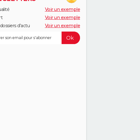
alité
Voir un exemple
rt
Voir un exemple
dossiers d'actu
Voir un exemple