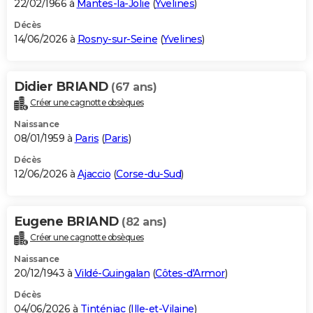
22/02/1966 à
Mantes-la-Jolie
(
Yvelines
)
Décès
14/06/2026 à
Rosny-sur-Seine
(
Yvelines
)
Didier BRIAND
(67 ans)
Créer une cagnotte obsèques
Naissance
08/01/1959 à
Paris
(
Paris
)
Décès
12/06/2026 à
Ajaccio
(
Corse-du-Sud
)
Eugene BRIAND
(82 ans)
Créer une cagnotte obsèques
Naissance
20/12/1943 à
Vildé-Guingalan
(
Côtes-d'Armor
)
Décès
04/06/2026 à
Tinténiac
(
Ille-et-Vilaine
)