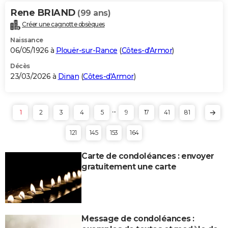
Rene BRIAND
(99 ans)
Créer une cagnotte obsèques
Naissance
06/05/1926 à
Plouër-sur-Rance
(
Côtes-d'Armor
)
Décès
23/03/2026 à
Dinan
(
Côtes-d'Armor
)
...
1
2
3
4
5
9
17
41
81
121
145
153
164
Carte de condoléances : envoyer
gratuitement une carte
Message de condoléances :