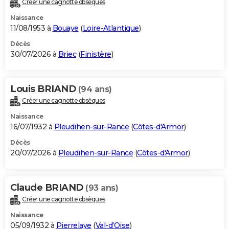
Créer une cagnotte obsèques
City break
Voyage de noces
Climat
Destinations
Voyage nature
Forum
+
PHOTO
Naissance
11/08/1953 à
Bouaye
(
Loire-Atlantique
)
GUIDES D'ACHAT
Décès
30/07/2026 à
Briec
(
Finistère
)
BONS PLANS
CARTE DE VOEUX
Louis BRIAND
(94 ans)
Carte Bonne année
Carte Pâques
Carte de Noël
Carte Saint-Valentin
Carte d'anniversaire
DICTIONNAIRE
Créer une cagnotte obsèques
Biographies
Expressions
Dictionnaire
Citations
Proverbes
PROGRAMME TV
Naissance
16/07/1932 à
Pleudihen-sur-Rance
(
Côtes-d'Armor
)
COPAINS D'AVANT
Décès
20/07/2026 à
Pleudihen-sur-Rance
(
Côtes-d'Armor
)
Se connecter
Collèges
Universités
Service militaire
S'inscrire
Lycées
Primaires
Entreprises
Avis de recherche
AVIS DE DÉCÈS
FORUM
Claude BRIAND
(93 ans)
Lifestyle
Sport
Television
Cinema
Bricolage
Culture
Auto
Voyage
Créer une cagnotte obsèques
Naissance
05/09/1932 à
Pierrelaye
(
Val-d'Oise
)