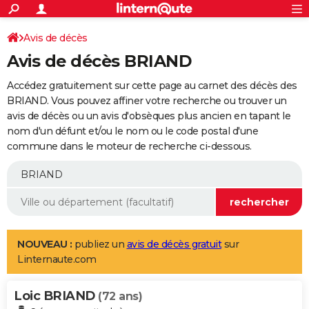
ACTUALITÉS
Connexion
S'inscrire
Avis de décès
Rechercher
Société
Education
Villes
Politique
Faits Divers
Monde
+
SPORT
Avis de décès BRIAND
Football
Cyclisme
Forum
Coupe du monde 2026
Tennis
Rugby
CULTURE
Accédez gratuitement sur cette page au carnet des décès des
TNT
Cinéma
Musique
Programme TV
Streaming
Sorties cinéma
+
BRIAND. Vous pouvez affiner votre recherche ou trouver un
FINANCE
avis de décès ou un avis d'obsèques plus ancien en tapant le
Impôts
Immobilier
Banque
Crédit
Retraite
Epargne
Risques naturels par ville
Assurance
AUTO
nom d'un défunt et/ou le nom ou le code postal d'une
commune dans le moteur de recherche ci-dessous.
Réserver un essai
Berlines
Forum auto
Essais
Citadines
SUV
+
HIGH-TECH
Meilleur smartphone
Ordinateurs
Guide high-tech
Mobiles
Internet
Jeux vidéo
+
BRICOLAGE
Aménagement intérieur
Cuisine
Jardinage
+
Forum
Extérieur
Salle de bains
Rangement
WEEK-END
Escapades
Expositions
Week-end nature
Guides de France
Patrimoine
Musées
+
LIFESTYLE
NOUVEAU :
publiez un
avis de décès gratuit
sur
Linternaute.com
Bien-être
Mode
+
Art de vivre
Loisirs
Modes de vie
SANTE
Loic BRIAND
Guide de la santé
Médicaments
+
Alimentation
Maladies
Sommeil
(72 ans)
VOYAGE