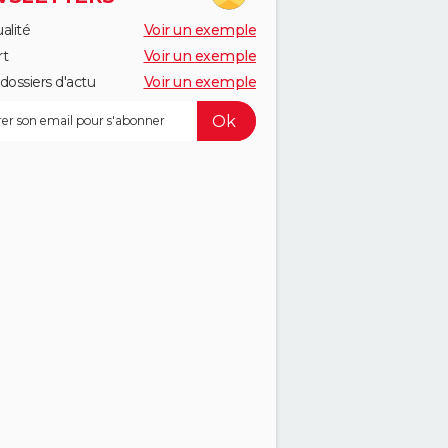
alité
Voir un exemple
rt
Voir un exemple
dossiers d'actu
Voir un exemple