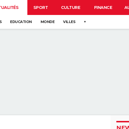
TUALITÉS
SPORT
CULTURE
FINANCE
A
S
EDUCATION
MONDE
VILLES
+
NEW