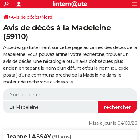
ACTUALITÉS
Connexion
S'inscrire
Avis de décès
Nord
Rechercher
Société
Education
Villes
Politique
Faits Divers
Monde
+
SPORT
Avis de décès à la Madeleine
Football
Cyclisme
Forum
Coupe du monde 2026
Tennis
Rugby
CULTURE
(59110)
TNT
Cinéma
Musique
Programme TV
Streaming
Sorties cinéma
+
FINANCE
Accédez gratuitement sur cette page au carnet des décès de la
Madeleine. Vous pouvez affiner votre recherche, trouver un
Impôts
Immobilier
Banque
Crédit
Retraite
Epargne
Risques naturels par ville
Assurance
AUTO
avis de décès, une nécrologie ou un avis d'obsèques plus
ancien en tapant le nom d'un défunt et/ou le nom (ou code
Réserver un essai
Berlines
Forum auto
Essais
Citadines
SUV
+
HIGH-TECH
postal) d'une commune proche de la Madeleine dans le
moteur de recherche ci-dessous.
Meilleur smartphone
Ordinateurs
Guide high-tech
Mobiles
Internet
Jeux vidéo
+
BRICOLAGE
Aménagement intérieur
Cuisine
Jardinage
+
Forum
Extérieur
Salle de bains
Rangement
WEEK-END
Escapades
Expositions
Week-end nature
Guides de France
Patrimoine
Musées
+
LIFESTYLE
Bien-être
Mode
+
Art de vivre
Loisirs
Modes de vie
SANTE
Mise à jour le 04/08/26
Guide de la santé
Médicaments
+
Alimentation
Maladies
Sommeil
VOYAGE
Jeanne LASSAY
(91 ans)