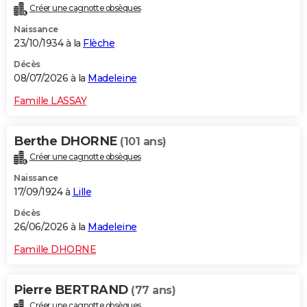
Créer une cagnotte obsèques
City break
Voyage de noces
Climat
Destinations
Voyage nature
Forum
+
PHOTO
Naissance
23/10/1934 à la
Flèche
GUIDES D'ACHAT
Décès
BONS PLANS
08/07/2026 à la
Madeleine
CARTE DE VOEUX
Famille LASSAY
Carte Bonne année
Carte Pâques
Carte de Noël
Carte Saint-Valentin
Carte d'anniversaire
DICTIONNAIRE
Berthe DHORNE
(101 ans)
Biographies
Expressions
Dictionnaire
Citations
Proverbes
PROGRAMME TV
Créer une cagnotte obsèques
Naissance
COPAINS D'AVANT
17/09/1924 à
Lille
Se connecter
Collèges
Universités
Service militaire
S'inscrire
Lycées
Primaires
Entreprises
Avis de recherche
AVIS DE DÉCÈS
Décès
26/06/2026 à la
Madeleine
FORUM
Famille DHORNE
Lifestyle
Sport
Television
Cinema
Bricolage
Culture
Auto
Voyage
Pierre BERTRAND
(77 ans)
Créer une cagnotte obsèques