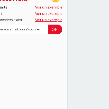
alité
Voir un exemple
rt
Voir un exemple
dossiers d'actu
Voir un exemple