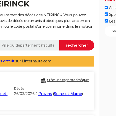
EIRINCK
Actu
Spo
 au carnet des décès des NEIRINCK. Vous pouvez
 avis de décès ou un avis d'obsèques plus ancien en
Les 
nom ou le code postal d'une commune dans le moteur
s gratuit
sur Linternaute.com
Créer une cagnotte obsèques
Décès
e-et-
26/03/2026 à
Provins
(
Seine-et-Marne
)