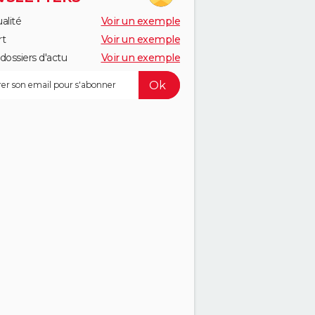
alité
Voir un exemple
rt
Voir un exemple
dossiers d'actu
Voir un exemple