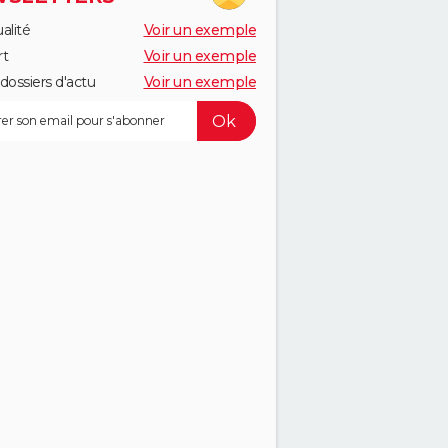
alité
Voir un exemple
rt
Voir un exemple
dossiers d'actu
Voir un exemple