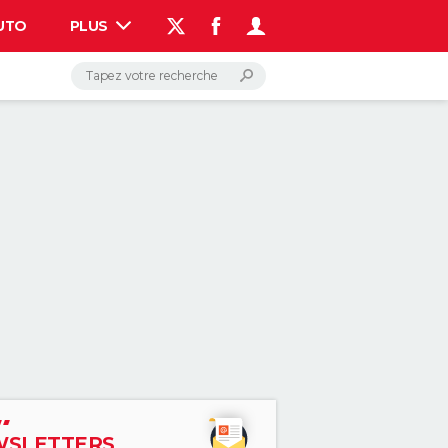
UTO
PLUS
AUTO
HIGH-TECH
BRICOLAGE
WEEK-END
LIFESTYLE
SANTE
VOYAGE
PHOTO
GUIDES D'ACHAT
BONS PLANS
CARTE DE VOEUX
DICTIONNAIRE
PROGRAMME TV
COPAINS D'AVANT
AVIS DE DÉCÈS
FORUM
Connexion
S'inscrire
Rechercher
SLETTERS