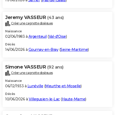
17/06/2026 à
Samer
(
Pas-de-Calais
)
Jeremy VASSEUR
(43 ans)
Créer une cagnotte obsèques
Naissance
02/06/1983 à
Argenteuil
(
Val-d'Oise
)
Décès
14/06/2026 à
Gournay-en-Bray
(
Seine-Maritime
)
Simone VASSEUR
(92 ans)
Créer une cagnotte obsèques
Naissance
06/12/1933 à
Lunéville
(
Meurthe-et-Moselle
)
Décès
10/06/2026 à
Villegusien-le-Lac
(
Haute-Marne
)