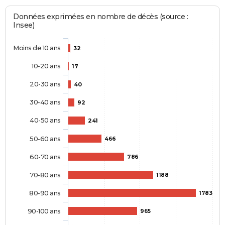
Données exprimées en nombre de décès (source :
Insee)
Moins de 10 ans
32
10-20 ans
17
20-30 ans
40
30-40 ans
92
40-50 ans
241
50-60 ans
466
60-70 ans
786
70-80 ans
1188
80-90 ans
1783
90-100 ans
965