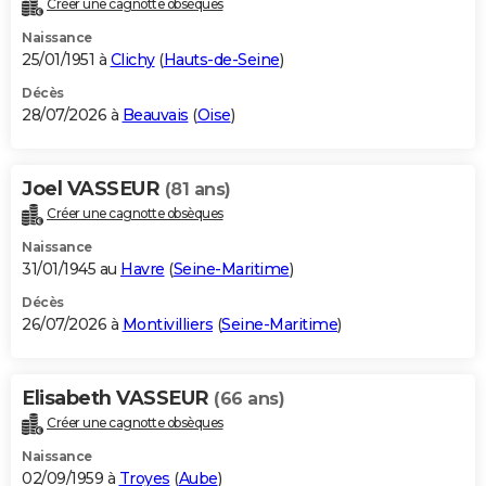
Créer une cagnotte obsèques
City break
Voyage de noces
Climat
Destinations
Voyage nature
Forum
+
PHOTO
Naissance
25/01/1951 à
Clichy
(
Hauts-de-Seine
)
GUIDES D'ACHAT
Décès
28/07/2026 à
Beauvais
(
Oise
)
BONS PLANS
CARTE DE VOEUX
Joel VASSEUR
(81 ans)
Carte Bonne année
Carte Pâques
Carte de Noël
Carte Saint-Valentin
Carte d'anniversaire
DICTIONNAIRE
Créer une cagnotte obsèques
Biographies
Expressions
Dictionnaire
Citations
Proverbes
PROGRAMME TV
Naissance
31/01/1945 au
Havre
(
Seine-Maritime
)
COPAINS D'AVANT
Décès
26/07/2026 à
Montivilliers
(
Seine-Maritime
)
Se connecter
Collèges
Universités
Service militaire
S'inscrire
Lycées
Primaires
Entreprises
Avis de recherche
AVIS DE DÉCÈS
FORUM
Elisabeth VASSEUR
(66 ans)
Lifestyle
Sport
Television
Cinema
Bricolage
Culture
Auto
Voyage
Créer une cagnotte obsèques
Naissance
02/09/1959 à
Troyes
(
Aube
)