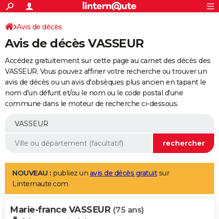
ACTUALITÉS
Connexion
S'inscrire
Avis de décès
Rechercher
Société
Education
Villes
Politique
Faits Divers
Monde
+
SPORT
Avis de décès VASSEUR
Football
Cyclisme
Forum
Coupe du monde 2026
Tennis
Rugby
CULTURE
Accédez gratuitement sur cette page au carnet des décès des
TNT
Cinéma
Musique
Programme TV
Streaming
Sorties cinéma
+
VASSEUR. Vous pouvez affiner votre recherche ou trouver un
FINANCE
avis de décès ou un avis d'obsèques plus ancien en tapant le
Impôts
Immobilier
Banque
Crédit
Retraite
Epargne
Risques naturels par ville
Assurance
AUTO
nom d'un défunt et/ou le nom ou le code postal d'une
commune dans le moteur de recherche ci-dessous.
Réserver un essai
Berlines
Forum auto
Essais
Citadines
SUV
+
HIGH-TECH
Meilleur smartphone
Ordinateurs
Guide high-tech
Mobiles
Internet
Jeux vidéo
+
BRICOLAGE
Aménagement intérieur
Cuisine
Jardinage
+
Forum
Extérieur
Salle de bains
Rangement
WEEK-END
Escapades
Expositions
Week-end nature
Guides de France
Patrimoine
Musées
+
LIFESTYLE
NOUVEAU :
publiez un
avis de décès gratuit
sur
Linternaute.com
Bien-être
Mode
+
Art de vivre
Loisirs
Modes de vie
SANTE
Marie-france VASSEUR
Guide de la santé
Médicaments
+
Alimentation
Maladies
Sommeil
(75 ans)
VOYAGE