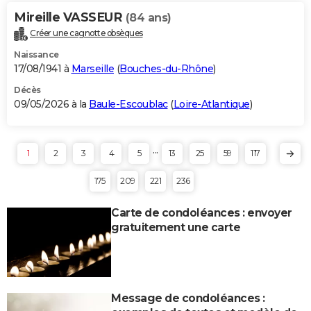
Mireille VASSEUR
(84 ans)
Créer une cagnotte obsèques
Naissance
17/08/1941 à
Marseille
(
Bouches-du-Rhône
)
Décès
09/05/2026 à la
Baule-Escoublac
(
Loire-Atlantique
)
...
1
2
3
4
5
13
25
59
117
175
209
221
236
Carte de condoléances : envoyer
gratuitement une carte
Message de condoléances :