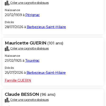
Créer une cagnotte obsèques
City break
Voyage de noces
Climat
Destinations
Voyage nature
Forum
+
PHOTO
Naissance
20/12/1939 à
Pérignac
GUIDES D'ACHAT
Décès
BONS PLANS
28/07/2026 à
Barbezieux-Saint-Hilaire
CARTE DE VOEUX
Mauricette GUERIN
(101 ans)
Carte Bonne année
Carte Pâques
Carte de Noël
Carte Saint-Valentin
Carte d'anniversaire
DICTIONNAIRE
Créer une cagnotte obsèques
Biographies
Expressions
Dictionnaire
Citations
Proverbes
PROGRAMME TV
Naissance
21/02/1925 à
Touvérac
COPAINS D'AVANT
Décès
Se connecter
Collèges
Universités
Service militaire
S'inscrire
Lycées
Primaires
Entreprises
Avis de recherche
25/07/2026 à
Barbezieux-Saint-Hilaire
AVIS DE DÉCÈS
Famille GUERIN
FORUM
Lifestyle
Sport
Television
Cinema
Bricolage
Culture
Auto
Voyage
Claude BESSON
(96 ans)
Créer une cagnotte obsèques