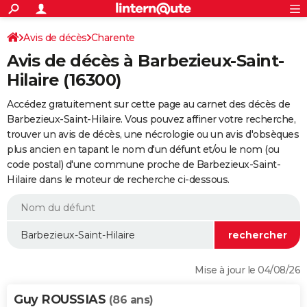
ACTUALITÉS
Connexion
S'inscrire
Avis de décès
Charente
Rechercher
Société
Education
Villes
Politique
Faits Divers
Monde
+
SPORT
Avis de décès à Barbezieux-Saint-
Football
Cyclisme
Forum
Coupe du monde 2026
Tennis
Rugby
CULTURE
Hilaire (16300)
TNT
Cinéma
Musique
Programme TV
Streaming
Sorties cinéma
+
FINANCE
Accédez gratuitement sur cette page au carnet des décès de
Barbezieux-Saint-Hilaire. Vous pouvez affiner votre recherche,
Impôts
Immobilier
Banque
Crédit
Retraite
Epargne
Risques naturels par ville
Assurance
AUTO
trouver un avis de décès, une nécrologie ou un avis d'obsèques
plus ancien en tapant le nom d'un défunt et/ou le nom (ou
Réserver un essai
Berlines
Forum auto
Essais
Citadines
SUV
+
HIGH-TECH
code postal) d'une commune proche de Barbezieux-Saint-
Hilaire dans le moteur de recherche ci-dessous.
Meilleur smartphone
Ordinateurs
Guide high-tech
Mobiles
Internet
Jeux vidéo
+
BRICOLAGE
Aménagement intérieur
Cuisine
Jardinage
+
Forum
Extérieur
Salle de bains
Rangement
WEEK-END
Escapades
Expositions
Week-end nature
Guides de France
Patrimoine
Musées
+
LIFESTYLE
Bien-être
Mode
+
Art de vivre
Loisirs
Modes de vie
SANTE
Mise à jour le 04/08/26
Guide de la santé
Médicaments
+
Alimentation
Maladies
Sommeil
VOYAGE
Guy ROUSSIAS
(86 ans)