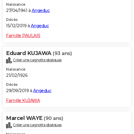
Naissance
City break
Voyage de noces
Climat
Destinations
Voyage nature
Forum
+
PHOTO
27/04/1941 à
Angeduc
GUIDES D'ACHAT
Décès
15/12/2019 à
Angeduc
BONS PLANS
Famille PAULAIS
CARTE DE VOEUX
Eduard KUJAWA
(93 ans)
Carte Bonne année
Carte Pâques
Carte de Noël
Carte Saint-Valentin
Carte d'anniversaire
DICTIONNAIRE
Créer une cagnotte obsèques
Biographies
Expressions
Dictionnaire
Citations
Proverbes
PROGRAMME TV
Naissance
21/02/1926
COPAINS D'AVANT
Décès
29/09/2019 à
Angeduc
Se connecter
Collèges
Universités
Service militaire
S'inscrire
Lycées
Primaires
Entreprises
Avis de recherche
AVIS DE DÉCÈS
Famille KUJAWA
FORUM
Lifestyle
Sport
Television
Cinema
Bricolage
Culture
Auto
Voyage
Marcel WAYE
(90 ans)
Créer une cagnotte obsèques