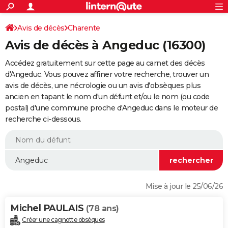
ACTUALITÉS
Connexion
S'inscrire
Avis de décès
Charente
Rechercher
Société
Education
Villes
Politique
Faits Divers
Monde
+
SPORT
Avis de décès à Angeduc (16300)
Football
Cyclisme
Forum
Coupe du monde 2026
Tennis
Rugby
CULTURE
Accédez gratuitement sur cette page au carnet des décès
TNT
Cinéma
Musique
Programme TV
Streaming
Sorties cinéma
+
d'Angeduc. Vous pouvez affiner votre recherche, trouver un
FINANCE
avis de décès, une nécrologie ou un avis d'obsèques plus
Impôts
Immobilier
Banque
Crédit
Retraite
Epargne
Risques naturels par ville
Assurance
AUTO
ancien en tapant le nom d'un défunt et/ou le nom (ou code
postal) d'une commune proche d'Angeduc dans le moteur de
Réserver un essai
Berlines
Forum auto
Essais
Citadines
SUV
+
HIGH-TECH
recherche ci-dessous.
Meilleur smartphone
Ordinateurs
Guide high-tech
Mobiles
Internet
Jeux vidéo
+
BRICOLAGE
Aménagement intérieur
Cuisine
Jardinage
+
Forum
Extérieur
Salle de bains
Rangement
WEEK-END
Escapades
Expositions
Week-end nature
Guides de France
Patrimoine
Musées
+
LIFESTYLE
Mise à jour le 25/06/26
Bien-être
Mode
+
Art de vivre
Loisirs
Modes de vie
SANTE
Michel PAULAIS
(78 ans)
Guide de la santé
Médicaments
+
Alimentation
Maladies
Sommeil
VOYAGE
Créer une cagnotte obsèques