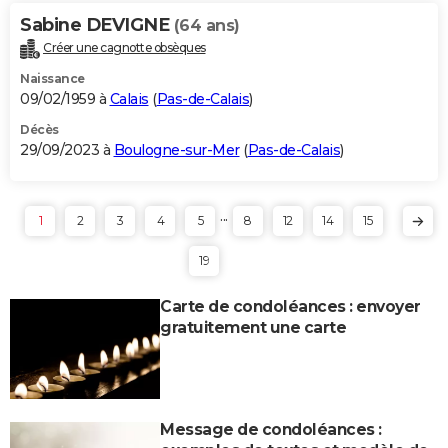
Sabine DEVIGNE
(64 ans)
Créer une cagnotte obsèques
Naissance
09/02/1959 à
Calais
(
Pas-de-Calais
)
Décès
29/09/2023 à
Boulogne-sur-Mer
(
Pas-de-Calais
)
...
1
2
3
4
5
8
12
14
15
19
Carte de condoléances : envoyer
gratuitement une carte
Message de condoléances :