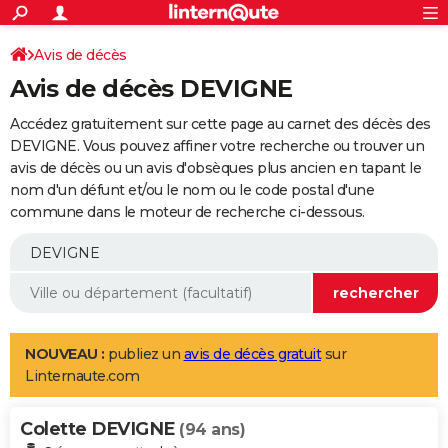
ACTUALITÉS
Connexion
S'inscrire
Avis de décès
Rechercher
Société
Education
Villes
Politique
Faits Divers
Monde
+
SPORT
Avis de décès DEVIGNE
Football
Cyclisme
Forum
Coupe du monde 2026
Tennis
Rugby
CULTURE
Accédez gratuitement sur cette page au carnet des décès des
TNT
Cinéma
Musique
Programme TV
Streaming
Sorties cinéma
+
DEVIGNE. Vous pouvez affiner votre recherche ou trouver un
FINANCE
avis de décès ou un avis d'obsèques plus ancien en tapant le
Impôts
Immobilier
Banque
Crédit
Retraite
Epargne
Risques naturels par ville
Assurance
AUTO
nom d'un défunt et/ou le nom ou le code postal d'une
commune dans le moteur de recherche ci-dessous.
Réserver un essai
Berlines
Forum auto
Essais
Citadines
SUV
+
HIGH-TECH
Meilleur smartphone
Ordinateurs
Guide high-tech
Mobiles
Internet
Jeux vidéo
+
BRICOLAGE
Aménagement intérieur
Cuisine
Jardinage
+
Forum
Extérieur
Salle de bains
Rangement
WEEK-END
Escapades
Expositions
Week-end nature
Guides de France
Patrimoine
Musées
+
LIFESTYLE
NOUVEAU :
publiez un
avis de décès gratuit
sur
Linternaute.com
Bien-être
Mode
+
Art de vivre
Loisirs
Modes de vie
SANTE
Colette DEVIGNE
Guide de la santé
Médicaments
+
Alimentation
Maladies
Sommeil
(94 ans)
VOYAGE