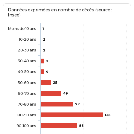
Données exprimées en nombre de décès (source :
Insee)
Moins de 10 ans
1
10-20 ans
2
20-30 ans
2
30-40 ans
8
40-50 ans
9
50-60 ans
25
60-70 ans
49
70-80 ans
77
80-90 ans
146
90-100 ans
86