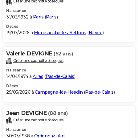
Créer une cagnotte obsèques
City break
Voyage de noces
Climat
Destinations
Voyage nature
Forum
+
PHOTO
Naissance
31/03/1932 à
Paris
(
Paris
)
GUIDES D'ACHAT
Décès
19/07/2026 à
Montsauche-les-Settons
(
Nièvre
)
BONS PLANS
CARTE DE VOEUX
Valerie DEVIGNE
(52 ans)
Carte Bonne année
Carte Pâques
Carte de Noël
Carte Saint-Valentin
Carte d'anniversaire
DICTIONNAIRE
Créer une cagnotte obsèques
Biographies
Expressions
Dictionnaire
Citations
Proverbes
PROGRAMME TV
Naissance
14/04/1974 à
Arras
(
Pas-de-Calais
)
COPAINS D'AVANT
Décès
29/05/2026 à
Campagne-lès-Hesdin
(
Pas-de-Calais
)
Se connecter
Collèges
Universités
Service militaire
S'inscrire
Lycées
Primaires
Entreprises
Avis de recherche
AVIS DE DÉCÈS
FORUM
Jean DEVIGNE
(88 ans)
Lifestyle
Sport
Television
Cinema
Bricolage
Culture
Auto
Voyage
Créer une cagnotte obsèques
Naissance
30/03/1938 à
Ordonnaz
(
Ain
)