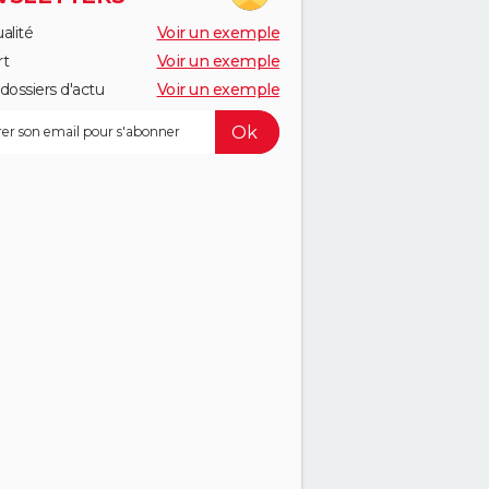
alité
Voir un exemple
rt
Voir un exemple
dossiers d'actu
Voir un exemple