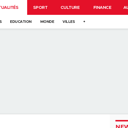
TUALITÉS
SPORT
CULTURE
FINANCE
A
S
EDUCATION
MONDE
VILLES
+
NEW