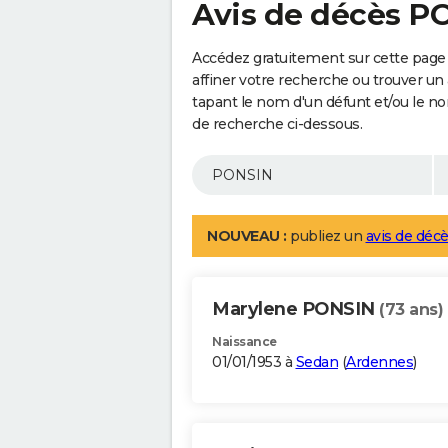
Avis de décès P
Accédez gratuitement sur cette page
affiner votre recherche ou trouver un
tapant le nom d'un défunt et/ou le 
de recherche ci-dessous.
NOUVEAU :
publiez un
avis de décè
Marylene PONSIN
(73 ans)
Naissance
01/01/1953 à
Sedan
(
Ardennes
)