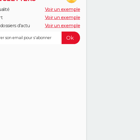
alité
Voir un exemple
rt
Voir un exemple
dossiers d'actu
Voir un exemple