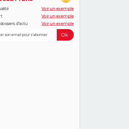
alité
Voir un exemple
rt
Voir un exemple
dossiers d'actu
Voir un exemple