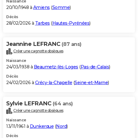
Naissance
20/10/1948 à
Amiens
(
Somme
)
Décès
28/02/2026 à
Tarbes
(
Hautes-Pyrénées
)
Jeannine LEFRANC
(87 ans)
Créer une cagnotte obsèques
Naissance
24/03/1938 à
Beaumetz-lès-Loges
(
Pas-de-Calais
)
Décès
24/02/2026 à
Crécy-la-Chapelle
(
Seine-et-Marne
)
Sylvie LEFRANC
(64 ans)
Créer une cagnotte obsèques
Naissance
13/11/1961 à
Dunkerque
(
Nord
)
Décès