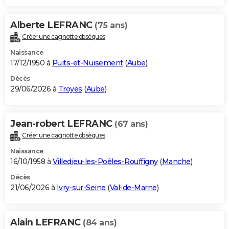
Alberte LEFRANC
(75 ans)
Créer une cagnotte obsèques
Naissance
17/12/1950 à
Puits-et-Nuisement
(
Aube
)
Décès
29/06/2026 à
Troyes
(
Aube
)
Jean-robert LEFRANC
(67 ans)
Créer une cagnotte obsèques
Naissance
16/10/1958 à
Villedieu-les-Poêles-Rouffigny
(
Manche
)
Décès
21/06/2026 à
Ivry-sur-Seine
(
Val-de-Marne
)
Alain LEFRANC
(84 ans)