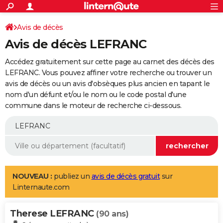
ACTUALITÉS
Connexion
S'inscrire
Avis de décès
Rechercher
Société
Education
Villes
Politique
Faits Divers
Monde
+
SPORT
Avis de décès LEFRANC
Football
Cyclisme
Forum
Coupe du monde 2026
Tennis
Rugby
CULTURE
Accédez gratuitement sur cette page au carnet des décès des
TNT
Cinéma
Musique
Programme TV
Streaming
Sorties cinéma
+
LEFRANC. Vous pouvez affiner votre recherche ou trouver un
FINANCE
avis de décès ou un avis d'obsèques plus ancien en tapant le
Impôts
Immobilier
Banque
Crédit
Retraite
Epargne
Risques naturels par ville
Assurance
AUTO
nom d'un défunt et/ou le nom ou le code postal d'une
commune dans le moteur de recherche ci-dessous.
Réserver un essai
Berlines
Forum auto
Essais
Citadines
SUV
+
HIGH-TECH
Meilleur smartphone
Ordinateurs
Guide high-tech
Mobiles
Internet
Jeux vidéo
+
BRICOLAGE
Aménagement intérieur
Cuisine
Jardinage
+
Forum
Extérieur
Salle de bains
Rangement
WEEK-END
Escapades
Expositions
Week-end nature
Guides de France
Patrimoine
Musées
+
LIFESTYLE
NOUVEAU :
publiez un
avis de décès gratuit
sur
Linternaute.com
Bien-être
Mode
+
Art de vivre
Loisirs
Modes de vie
SANTE
Therese LEFRANC
Guide de la santé
Médicaments
+
Alimentation
Maladies
Sommeil
(90 ans)
VOYAGE