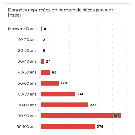
Données exprimées en nombre de décès (source :
Insee)
Moins de 10 ans
8
10-20 ans
2
20-30 ans
5
30-40 ans
24
40-50 ans
66
50-60 ans
128
60-70 ans
241
70-80 ans
332
80-90 ans
557
90-100 ans
378