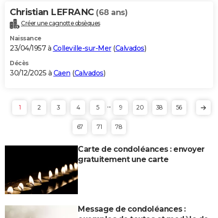
Christian LEFRANC
(68 ans)
Créer une cagnotte obsèques
Naissance
23/04/1957 à
Colleville-sur-Mer
(
Calvados
)
Décès
30/12/2025 à
Caen
(
Calvados
)
...
1
2
3
4
5
9
20
38
56
67
71
78
Carte de condoléances : envoyer
gratuitement une carte
Message de condoléances :