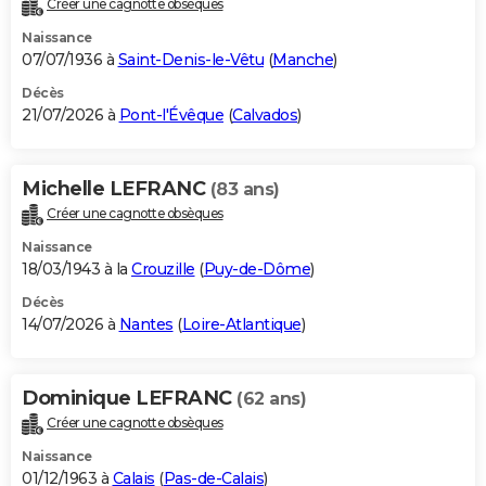
Créer une cagnotte obsèques
City break
Voyage de noces
Climat
Destinations
Voyage nature
Forum
+
PHOTO
Naissance
07/07/1936 à
Saint-Denis-le-Vêtu
(
Manche
)
GUIDES D'ACHAT
Décès
21/07/2026 à
Pont-l'Évêque
(
Calvados
)
BONS PLANS
CARTE DE VOEUX
Michelle LEFRANC
(83 ans)
Carte Bonne année
Carte Pâques
Carte de Noël
Carte Saint-Valentin
Carte d'anniversaire
DICTIONNAIRE
Créer une cagnotte obsèques
Biographies
Expressions
Dictionnaire
Citations
Proverbes
PROGRAMME TV
Naissance
18/03/1943 à la
Crouzille
(
Puy-de-Dôme
)
COPAINS D'AVANT
Décès
14/07/2026 à
Nantes
(
Loire-Atlantique
)
Se connecter
Collèges
Universités
Service militaire
S'inscrire
Lycées
Primaires
Entreprises
Avis de recherche
AVIS DE DÉCÈS
FORUM
Dominique LEFRANC
(62 ans)
Lifestyle
Sport
Television
Cinema
Bricolage
Culture
Auto
Voyage
Créer une cagnotte obsèques
Naissance
01/12/1963 à
Calais
(
Pas-de-Calais
)