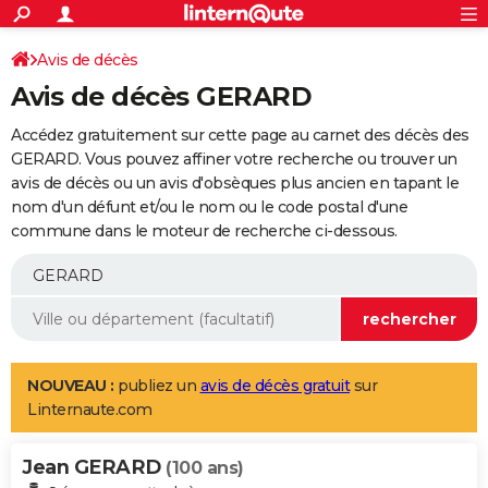
ACTUALITÉS
Connexion
S'inscrire
Avis de décès
Rechercher
Société
Education
Villes
Politique
Faits Divers
Monde
+
SPORT
Avis de décès GERARD
Football
Cyclisme
Forum
Coupe du monde 2026
Tennis
Rugby
CULTURE
Accédez gratuitement sur cette page au carnet des décès des
TNT
Cinéma
Musique
Programme TV
Streaming
Sorties cinéma
+
GERARD. Vous pouvez affiner votre recherche ou trouver un
FINANCE
avis de décès ou un avis d'obsèques plus ancien en tapant le
Impôts
Immobilier
Banque
Crédit
Retraite
Epargne
Risques naturels par ville
Assurance
AUTO
nom d'un défunt et/ou le nom ou le code postal d'une
commune dans le moteur de recherche ci-dessous.
Réserver un essai
Berlines
Forum auto
Essais
Citadines
SUV
+
HIGH-TECH
Meilleur smartphone
Ordinateurs
Guide high-tech
Mobiles
Internet
Jeux vidéo
+
BRICOLAGE
Aménagement intérieur
Cuisine
Jardinage
+
Forum
Extérieur
Salle de bains
Rangement
WEEK-END
Escapades
Expositions
Week-end nature
Guides de France
Patrimoine
Musées
+
LIFESTYLE
NOUVEAU :
publiez un
avis de décès gratuit
sur
Linternaute.com
Bien-être
Mode
+
Art de vivre
Loisirs
Modes de vie
SANTE
Jean GERARD
Guide de la santé
Médicaments
+
Alimentation
Maladies
Sommeil
(100 ans)
VOYAGE