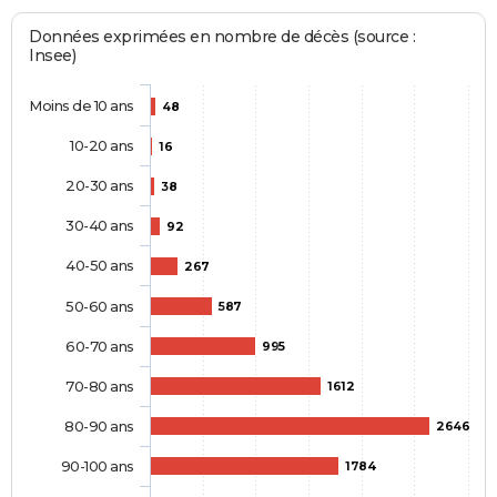
Données exprimées en nombre de décès (source :
Insee)
Moins de 10 ans
48
10-20 ans
16
20-30 ans
38
30-40 ans
92
40-50 ans
267
50-60 ans
587
60-70 ans
995
70-80 ans
1612
80-90 ans
2646
90-100 ans
1784