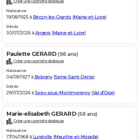
Créer une cagnotte obsèques
City break
Voyage de noces
Climat
Destinations
Voyage nature
Forum
+
PHOTO
Naissance
19/08/1925 à
Bécon-les-Granits
(
Maine-et-Loire
)
GUIDES D'ACHAT
Décès
30/07/2026 à
Angers
(
Maine-et-Loire
)
BONS PLANS
CARTE DE VOEUX
Paulette GERARD
(98 ans)
Carte Bonne année
Carte Pâques
Carte de Noël
Carte Saint-Valentin
Carte d'anniversaire
DICTIONNAIRE
Créer une cagnotte obsèques
Biographies
Expressions
Dictionnaire
Citations
Proverbes
PROGRAMME TV
Naissance
04/09/1927 à
Bobigny
(
Seine-Saint-Denis
)
COPAINS D'AVANT
Décès
29/07/2026 à
Soisy-sous-Montmorency
(
Val-d'Oise
)
Se connecter
Collèges
Universités
Service militaire
S'inscrire
Lycées
Primaires
Entreprises
Avis de recherche
AVIS DE DÉCÈS
FORUM
Marie-elisabeth GERARD
(58 ans)
Lifestyle
Sport
Television
Cinema
Bricolage
Culture
Auto
Voyage
Créer une cagnotte obsèques
Naissance
17/04/1968 à
Lunéville
(
Meurthe-et-Moselle
)