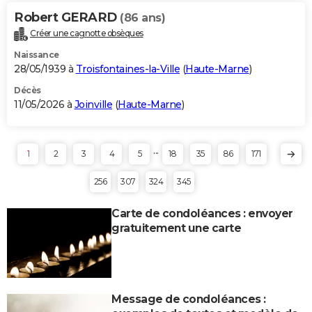
Robert GERARD
(86 ans)
Créer une cagnotte obsèques
Naissance
28/05/1939 à
Troisfontaines-la-Ville
(
Haute-Marne
)
Décès
11/05/2026 à
Joinville
(
Haute-Marne
)
...
1
2
3
4
5
18
35
86
171
256
307
324
345
Carte de condoléances : envoyer
gratuitement une carte
Message de condoléances :