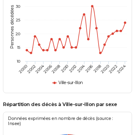
30
Personnes décédées
25
20
15
10
2000
2006
2012
2018
2024
2004
2010
2016
2022
2002
2008
2014
2020
Ville-sur-Illon
Répartition des décès à Ville-sur-Illon par sexe
Données exprimées en nombre de décès (source :
Insee)