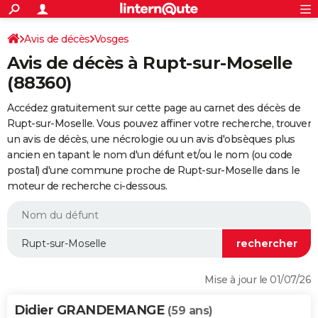
ACTUALITÉS
Connexion
S'inscrire
Avis de décès
Vosges
Rechercher
Société
Education
Villes
Politique
Faits Divers
Monde
+
SPORT
Avis de décès à Rupt-sur-Moselle
Football
Cyclisme
Forum
Coupe du monde 2026
Tennis
Rugby
CULTURE
(88360)
TNT
Cinéma
Musique
Programme TV
Streaming
Sorties cinéma
+
FINANCE
Accédez gratuitement sur cette page au carnet des décès de
Rupt-sur-Moselle. Vous pouvez affiner votre recherche, trouver
Impôts
Immobilier
Banque
Crédit
Retraite
Epargne
Risques naturels par ville
Assurance
AUTO
un avis de décès, une nécrologie ou un avis d'obsèques plus
ancien en tapant le nom d'un défunt et/ou le nom (ou code
Réserver un essai
Berlines
Forum auto
Essais
Citadines
SUV
+
HIGH-TECH
postal) d'une commune proche de Rupt-sur-Moselle dans le
moteur de recherche ci-dessous.
Meilleur smartphone
Ordinateurs
Guide high-tech
Mobiles
Internet
Jeux vidéo
+
BRICOLAGE
Aménagement intérieur
Cuisine
Jardinage
+
Forum
Extérieur
Salle de bains
Rangement
WEEK-END
Escapades
Expositions
Week-end nature
Guides de France
Patrimoine
Musées
+
LIFESTYLE
Bien-être
Mode
+
Art de vivre
Loisirs
Modes de vie
SANTE
Mise à jour le 01/07/26
Guide de la santé
Médicaments
+
Alimentation
Maladies
Sommeil
VOYAGE
Didier GRANDEMANGE
(59 ans)