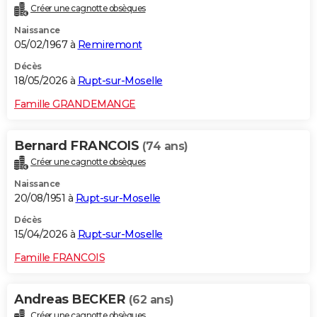
Créer une cagnotte obsèques
City break
Voyage de noces
Climat
Destinations
Voyage nature
Forum
+
PHOTO
Naissance
05/02/1967 à
Remiremont
GUIDES D'ACHAT
Décès
BONS PLANS
18/05/2026 à
Rupt-sur-Moselle
CARTE DE VOEUX
Famille GRANDEMANGE
Carte Bonne année
Carte Pâques
Carte de Noël
Carte Saint-Valentin
Carte d'anniversaire
DICTIONNAIRE
Bernard FRANCOIS
(74 ans)
Biographies
Expressions
Dictionnaire
Citations
Proverbes
PROGRAMME TV
Créer une cagnotte obsèques
Naissance
COPAINS D'AVANT
20/08/1951 à
Rupt-sur-Moselle
Se connecter
Collèges
Universités
Service militaire
S'inscrire
Lycées
Primaires
Entreprises
Avis de recherche
AVIS DE DÉCÈS
Décès
15/04/2026 à
Rupt-sur-Moselle
FORUM
Famille FRANCOIS
Lifestyle
Sport
Television
Cinema
Bricolage
Culture
Auto
Voyage
Andreas BECKER
(62 ans)
Créer une cagnotte obsèques