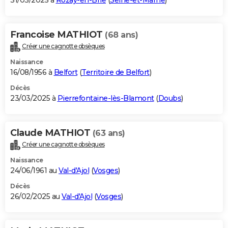
31/03/2025 à
Rozay-en-Brie
(
Seine-et-Marne
)
Francoise MATHIOT
(68 ans)
Créer une cagnotte obsèques
Naissance
16/08/1956 à
Belfort
(
Territoire de Belfort
)
Décès
23/03/2025 à
Pierrefontaine-lès-Blamont
(
Doubs
)
Claude MATHIOT
(63 ans)
Créer une cagnotte obsèques
Naissance
24/06/1961 au
Val-d'Ajol
(
Vosges
)
Décès
26/02/2025 au
Val-d'Ajol
(
Vosges
)