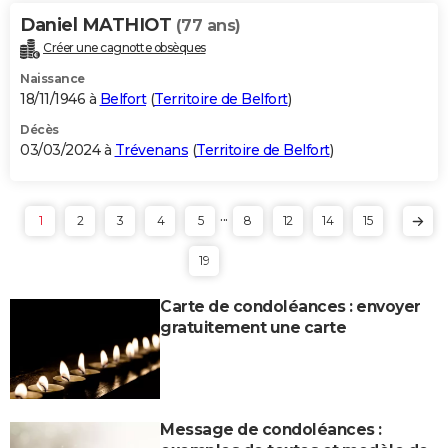
Daniel MATHIOT
(77 ans)
Créer une cagnotte obsèques
Naissance
18/11/1946 à
Belfort
(
Territoire de Belfort
)
Décès
03/03/2024 à
Trévenans
(
Territoire de Belfort
)
...
1
2
3
4
5
8
12
14
15
19
Carte de condoléances : envoyer
gratuitement une carte
Message de condoléances :