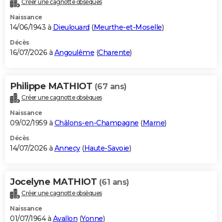
Créer une cagnotte obsèques
City break
Voyage de noces
Climat
Destinations
Voyage nature
Forum
+
PHOTO
Naissance
14/06/1943 à
Dieulouard
(
Meurthe-et-Moselle
)
GUIDES D'ACHAT
Décès
16/07/2026 à
Angoulême
(
Charente
)
BONS PLANS
CARTE DE VOEUX
Philippe MATHIOT
(67 ans)
Carte Bonne année
Carte Pâques
Carte de Noël
Carte Saint-Valentin
Carte d'anniversaire
DICTIONNAIRE
Créer une cagnotte obsèques
Biographies
Expressions
Dictionnaire
Citations
Proverbes
PROGRAMME TV
Naissance
09/02/1959 à
Châlons-en-Champagne
(
Marne
)
COPAINS D'AVANT
Décès
14/07/2026 à
Annecy
(
Haute-Savoie
)
Se connecter
Collèges
Universités
Service militaire
S'inscrire
Lycées
Primaires
Entreprises
Avis de recherche
AVIS DE DÉCÈS
FORUM
Jocelyne MATHIOT
(61 ans)
Lifestyle
Sport
Television
Cinema
Bricolage
Culture
Auto
Voyage
Créer une cagnotte obsèques
Naissance
01/07/1964 à
Avallon
(
Yonne
)