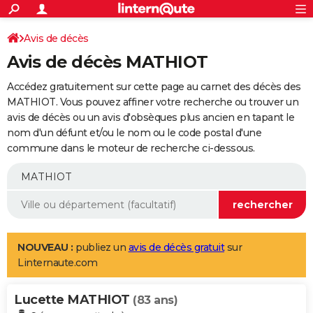
ACTUALITÉS
Connexion
S'inscrire
Avis de décès
Rechercher
Société
Education
Villes
Politique
Faits Divers
Monde
+
SPORT
Avis de décès MATHIOT
Football
Cyclisme
Forum
Coupe du monde 2026
Tennis
Rugby
CULTURE
Accédez gratuitement sur cette page au carnet des décès des
TNT
Cinéma
Musique
Programme TV
Streaming
Sorties cinéma
+
MATHIOT. Vous pouvez affiner votre recherche ou trouver un
FINANCE
avis de décès ou un avis d'obsèques plus ancien en tapant le
Impôts
Immobilier
Banque
Crédit
Retraite
Epargne
Risques naturels par ville
Assurance
AUTO
nom d'un défunt et/ou le nom ou le code postal d'une
commune dans le moteur de recherche ci-dessous.
Réserver un essai
Berlines
Forum auto
Essais
Citadines
SUV
+
HIGH-TECH
Meilleur smartphone
Ordinateurs
Guide high-tech
Mobiles
Internet
Jeux vidéo
+
BRICOLAGE
Aménagement intérieur
Cuisine
Jardinage
+
Forum
Extérieur
Salle de bains
Rangement
WEEK-END
Escapades
Expositions
Week-end nature
Guides de France
Patrimoine
Musées
+
LIFESTYLE
NOUVEAU :
publiez un
avis de décès gratuit
sur
Linternaute.com
Bien-être
Mode
+
Art de vivre
Loisirs
Modes de vie
SANTE
Lucette MATHIOT
Guide de la santé
Médicaments
+
Alimentation
Maladies
Sommeil
(83 ans)
VOYAGE