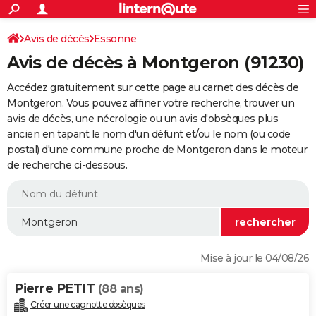
ACTUALITÉS
Connexion
S'inscrire
Avis de décès
Essonne
Rechercher
Société
Education
Villes
Politique
Faits Divers
Monde
+
SPORT
Avis de décès à Montgeron (91230)
Football
Cyclisme
Forum
Coupe du monde 2026
Tennis
Rugby
CULTURE
Accédez gratuitement sur cette page au carnet des décès de
TNT
Cinéma
Musique
Programme TV
Streaming
Sorties cinéma
+
Montgeron. Vous pouvez affiner votre recherche, trouver un
FINANCE
avis de décès, une nécrologie ou un avis d'obsèques plus
Impôts
Immobilier
Banque
Crédit
Retraite
Epargne
Risques naturels par ville
Assurance
AUTO
ancien en tapant le nom d'un défunt et/ou le nom (ou code
postal) d'une commune proche de Montgeron dans le moteur
Réserver un essai
Berlines
Forum auto
Essais
Citadines
SUV
+
HIGH-TECH
de recherche ci-dessous.
Meilleur smartphone
Ordinateurs
Guide high-tech
Mobiles
Internet
Jeux vidéo
+
BRICOLAGE
Aménagement intérieur
Cuisine
Jardinage
+
Forum
Extérieur
Salle de bains
Rangement
WEEK-END
Escapades
Expositions
Week-end nature
Guides de France
Patrimoine
Musées
+
LIFESTYLE
Mise à jour le 04/08/26
Bien-être
Mode
+
Art de vivre
Loisirs
Modes de vie
SANTE
Pierre PETIT
(88 ans)
Guide de la santé
Médicaments
+
Alimentation
Maladies
Sommeil
VOYAGE
Créer une cagnotte obsèques