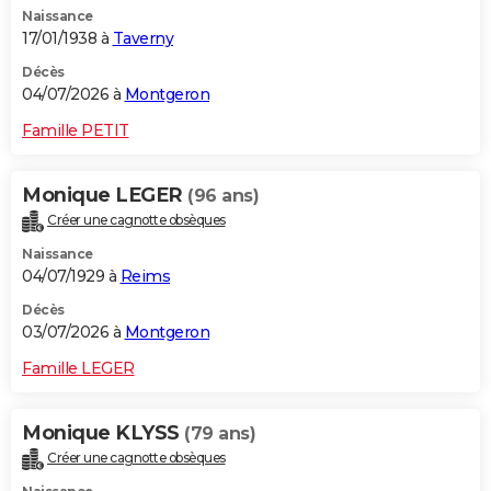
Naissance
City break
Voyage de noces
Climat
Destinations
Voyage nature
Forum
+
PHOTO
17/01/1938 à
Taverny
GUIDES D'ACHAT
Décès
04/07/2026 à
Montgeron
BONS PLANS
Famille PETIT
CARTE DE VOEUX
Monique LEGER
(96 ans)
Carte Bonne année
Carte Pâques
Carte de Noël
Carte Saint-Valentin
Carte d'anniversaire
DICTIONNAIRE
Créer une cagnotte obsèques
Biographies
Expressions
Dictionnaire
Citations
Proverbes
PROGRAMME TV
Naissance
04/07/1929 à
Reims
COPAINS D'AVANT
Décès
03/07/2026 à
Montgeron
Se connecter
Collèges
Universités
Service militaire
S'inscrire
Lycées
Primaires
Entreprises
Avis de recherche
AVIS DE DÉCÈS
Famille LEGER
FORUM
Lifestyle
Sport
Television
Cinema
Bricolage
Culture
Auto
Voyage
Monique KLYSS
(79 ans)
Créer une cagnotte obsèques