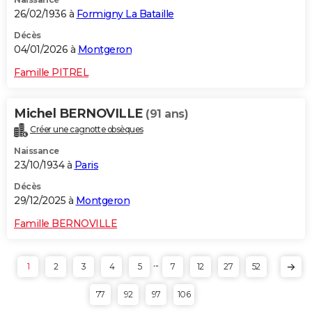
26/02/1936 à
Formigny La Bataille
Décès
04/01/2026 à
Montgeron
Famille PITREL
Michel BERNOVILLE
(91 ans)
Créer une cagnotte obsèques
Naissance
23/10/1934 à
Paris
Décès
29/12/2025 à
Montgeron
Famille BERNOVILLE
...
1
2
3
4
5
7
12
27
52
77
92
97
106