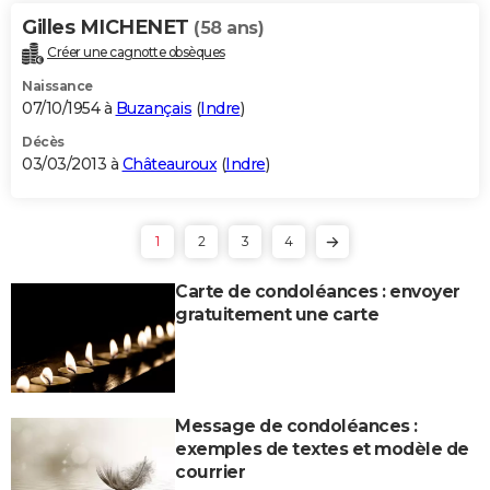
Gilles MICHENET
(58 ans)
Créer une cagnotte obsèques
Naissance
07/10/1954 à
Buzançais
(
Indre
)
Décès
03/03/2013 à
Châteauroux
(
Indre
)
1
2
3
4
Carte de condoléances : envoyer
gratuitement une carte
Message de condoléances :
exemples de textes et modèle de
courrier