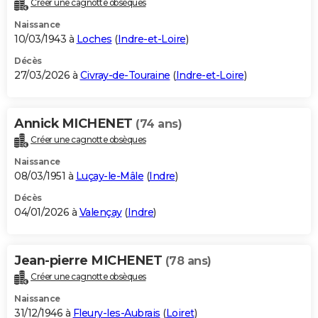
Créer une cagnotte obsèques
City break
Voyage de noces
Climat
Destinations
Voyage nature
Forum
+
PHOTO
Naissance
10/03/1943 à
Loches
(
Indre-et-Loire
)
GUIDES D'ACHAT
Décès
27/03/2026 à
Civray-de-Touraine
(
Indre-et-Loire
)
BONS PLANS
CARTE DE VOEUX
Annick MICHENET
(74 ans)
Carte Bonne année
Carte Pâques
Carte de Noël
Carte Saint-Valentin
Carte d'anniversaire
DICTIONNAIRE
Créer une cagnotte obsèques
Biographies
Expressions
Dictionnaire
Citations
Proverbes
PROGRAMME TV
Naissance
08/03/1951 à
Luçay-le-Mâle
(
Indre
)
COPAINS D'AVANT
Décès
04/01/2026 à
Valençay
(
Indre
)
Se connecter
Collèges
Universités
Service militaire
S'inscrire
Lycées
Primaires
Entreprises
Avis de recherche
AVIS DE DÉCÈS
FORUM
Jean-pierre MICHENET
(78 ans)
Lifestyle
Sport
Television
Cinema
Bricolage
Culture
Auto
Voyage
Créer une cagnotte obsèques
Naissance
31/12/1946 à
Fleury-les-Aubrais
(
Loiret
)