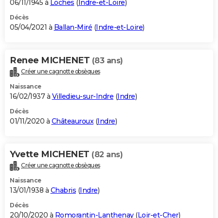
06/11/1945 à
Loches
(
Indre-et-Loire
)
Décès
05/04/2021 à
Ballan-Miré
(
Indre-et-Loire
)
Renee MICHENET
(83 ans)
Créer une cagnotte obsèques
Naissance
16/02/1937 à
Villedieu-sur-Indre
(
Indre
)
Décès
01/11/2020 à
Châteauroux
(
Indre
)
Yvette MICHENET
(82 ans)
Créer une cagnotte obsèques
Naissance
13/01/1938 à
Chabris
(
Indre
)
Décès
20/10/2020 à
Romorantin-Lanthenay
(
Loir-et-Cher
)