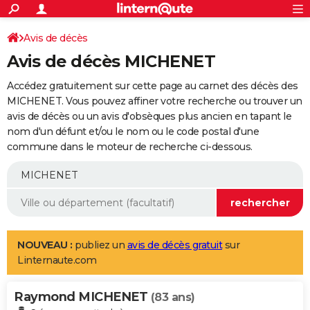
ACTUALITÉS
Connexion
S'inscrire
Avis de décès
Rechercher
Société
Education
Villes
Politique
Faits Divers
Monde
+
SPORT
Avis de décès MICHENET
Football
Cyclisme
Forum
Coupe du monde 2026
Tennis
Rugby
CULTURE
Accédez gratuitement sur cette page au carnet des décès des
TNT
Cinéma
Musique
Programme TV
Streaming
Sorties cinéma
+
MICHENET. Vous pouvez affiner votre recherche ou trouver un
FINANCE
avis de décès ou un avis d'obsèques plus ancien en tapant le
Impôts
Immobilier
Banque
Crédit
Retraite
Epargne
Risques naturels par ville
Assurance
AUTO
nom d'un défunt et/ou le nom ou le code postal d'une
commune dans le moteur de recherche ci-dessous.
Réserver un essai
Berlines
Forum auto
Essais
Citadines
SUV
+
HIGH-TECH
Meilleur smartphone
Ordinateurs
Guide high-tech
Mobiles
Internet
Jeux vidéo
+
BRICOLAGE
Aménagement intérieur
Cuisine
Jardinage
+
Forum
Extérieur
Salle de bains
Rangement
WEEK-END
Escapades
Expositions
Week-end nature
Guides de France
Patrimoine
Musées
+
LIFESTYLE
NOUVEAU :
publiez un
avis de décès gratuit
sur
Linternaute.com
Bien-être
Mode
+
Art de vivre
Loisirs
Modes de vie
SANTE
Raymond MICHENET
Guide de la santé
Médicaments
+
Alimentation
Maladies
Sommeil
(83 ans)
VOYAGE