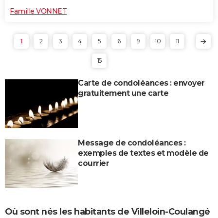
Famille VONNET
1
2
3
4
5
6
9
10
11
15
Carte de condoléances : envoyer
gratuitement une carte
Message de condoléances :
exemples de textes et modèle de
courrier
Où sont nés les habitants de Villeloin-Coulangé