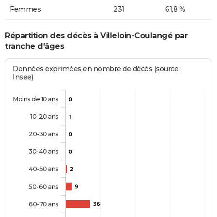
Femmes
231
61,8 %
Répartition des décès à Villeloin-Coulangé par
tranche d'âges
Données exprimées en nombre de décès (source :
Insee)
Moins de 10 ans
0
10-20 ans
1
20-30 ans
0
30-40 ans
0
40-50 ans
2
50-60 ans
9
60-70 ans
36