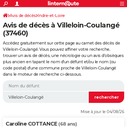
ACTUALITÉS
Connexion
S'inscrire
Avis de décès
Indre-et-Loire
Rechercher
Société
Education
Villes
Politique
Faits Divers
Monde
+
SPORT
Avis de décès à Villeloin-Coulangé
Football
Cyclisme
Forum
Coupe du monde 2026
Tennis
Rugby
CULTURE
(37460)
TNT
Cinéma
Musique
Programme TV
Streaming
Sorties cinéma
+
FINANCE
Accédez gratuitement sur cette page au carnet des décès de
Villeloin-Coulangé. Vous pouvez affiner votre recherche,
Impôts
Immobilier
Banque
Crédit
Retraite
Epargne
Risques naturels par ville
Assurance
AUTO
trouver un avis de décès, une nécrologie ou un avis d'obsèques
plus ancien en tapant le nom d'un défunt et/ou le nom (ou
Réserver un essai
Berlines
Forum auto
Essais
Citadines
SUV
+
HIGH-TECH
code postal) d'une commune proche de Villeloin-Coulangé
dans le moteur de recherche ci-dessous.
Meilleur smartphone
Ordinateurs
Guide high-tech
Mobiles
Internet
Jeux vidéo
+
BRICOLAGE
Aménagement intérieur
Cuisine
Jardinage
+
Forum
Extérieur
Salle de bains
Rangement
WEEK-END
Escapades
Expositions
Week-end nature
Guides de France
Patrimoine
Musées
+
LIFESTYLE
Bien-être
Mode
+
Art de vivre
Loisirs
Modes de vie
SANTE
Mise à jour le 04/08/26
Guide de la santé
Médicaments
+
Alimentation
Maladies
Sommeil
VOYAGE
Caroline COTTANCE
(68 ans)