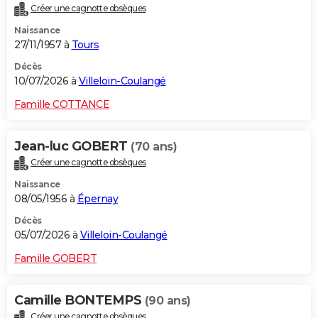
Créer une cagnotte obsèques
City break
Voyage de noces
Climat
Destinations
Voyage nature
Forum
+
PHOTO
Naissance
27/11/1957 à
Tours
GUIDES D'ACHAT
Décès
BONS PLANS
10/07/2026 à
Villeloin-Coulangé
CARTE DE VOEUX
Famille COTTANCE
Carte Bonne année
Carte Pâques
Carte de Noël
Carte Saint-Valentin
Carte d'anniversaire
DICTIONNAIRE
Jean-luc GOBERT
(70 ans)
Biographies
Expressions
Dictionnaire
Citations
Proverbes
PROGRAMME TV
Créer une cagnotte obsèques
Naissance
COPAINS D'AVANT
08/05/1956 à
Épernay
Se connecter
Collèges
Universités
Service militaire
S'inscrire
Lycées
Primaires
Entreprises
Avis de recherche
AVIS DE DÉCÈS
Décès
05/07/2026 à
Villeloin-Coulangé
FORUM
Famille GOBERT
Lifestyle
Sport
Television
Cinema
Bricolage
Culture
Auto
Voyage
Camille BONTEMPS
(90 ans)
Créer une cagnotte obsèques