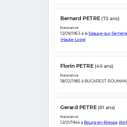
Bernard PETRE
(72 ans)
Naissance
12/09/1953 à la
Séauve-sur-Semèn
(
Haute-Loire
)
Florin PETRE
(40 ans)
Naissance
18/03/1985 à BUCAREST ROUMAN
Gerard PETRE
(81 ans)
Naissance
12/01/1944 à
Bourg-en-Bresse
(
Ain
)