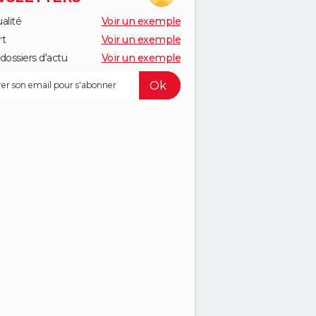
alité
Voir un exemple
rt
Voir un exemple
dossiers d'actu
Voir un exemple