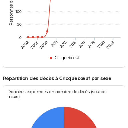
Personnes décédées
100
50
0
2005
2017
2013
2023
2009
2019
2002
2015
2011
2021
Cricquebœuf
Répartition des décès à Cricquebœuf par sexe
Données exprimées en nombre de décès (source :
Insee)