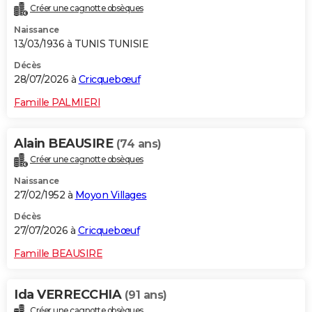
Créer une cagnotte obsèques
City break
Voyage de noces
Climat
Destinations
Voyage nature
Forum
+
PHOTO
Naissance
13/03/1936 à TUNIS TUNISIE
GUIDES D'ACHAT
Décès
BONS PLANS
28/07/2026 à
Cricquebœuf
CARTE DE VOEUX
Famille PALMIERI
Carte Bonne année
Carte Pâques
Carte de Noël
Carte Saint-Valentin
Carte d'anniversaire
DICTIONNAIRE
Alain BEAUSIRE
(74 ans)
Biographies
Expressions
Dictionnaire
Citations
Proverbes
PROGRAMME TV
Créer une cagnotte obsèques
Naissance
COPAINS D'AVANT
27/02/1952 à
Moyon Villages
Se connecter
Collèges
Universités
Service militaire
S'inscrire
Lycées
Primaires
Entreprises
Avis de recherche
AVIS DE DÉCÈS
Décès
27/07/2026 à
Cricquebœuf
FORUM
Famille BEAUSIRE
Lifestyle
Sport
Television
Cinema
Bricolage
Culture
Auto
Voyage
Ida VERRECCHIA
(91 ans)
Créer une cagnotte obsèques