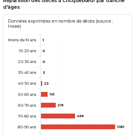
Répartition des décès à Cricquebœuf par tranche
d'âges
Données exprimées en nombre de décès (source :
Insee)
Moins de 10 ans
1
10-20 ans
0
20-30 ans
0
30-40 ans
3
40-50 ans
23
50-60 ans
101
60-70 ans
219
70-80 ans
499
80-90 ans
1081