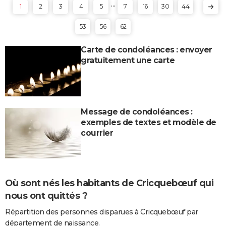
...
1
2
3
4
5
7
16
30
44
53
56
62
Carte de condoléances : envoyer
gratuitement une carte
Message de condoléances :
exemples de textes et modèle de
courrier
Où sont nés les habitants de Cricquebœuf qui
nous ont quittés ?
Répartition des personnes disparues à Cricquebœuf par
département de naissance.