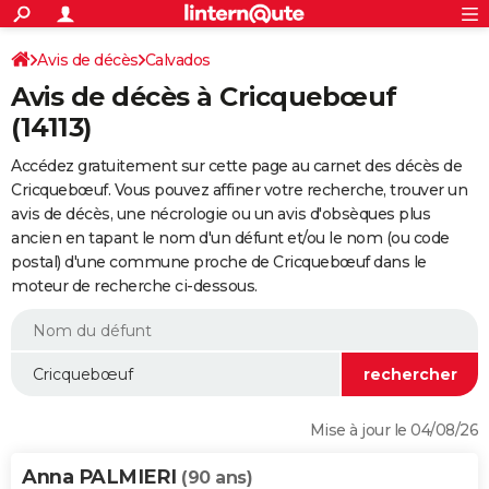
ACTUALITÉS
Connexion
S'inscrire
Avis de décès
Calvados
Rechercher
Société
Education
Villes
Politique
Faits Divers
Monde
+
SPORT
Avis de décès à Cricquebœuf
Football
Cyclisme
Forum
Coupe du monde 2026
Tennis
Rugby
CULTURE
(14113)
TNT
Cinéma
Musique
Programme TV
Streaming
Sorties cinéma
+
FINANCE
Accédez gratuitement sur cette page au carnet des décès de
Cricquebœuf. Vous pouvez affiner votre recherche, trouver un
Impôts
Immobilier
Banque
Crédit
Retraite
Epargne
Risques naturels par ville
Assurance
AUTO
avis de décès, une nécrologie ou un avis d'obsèques plus
ancien en tapant le nom d'un défunt et/ou le nom (ou code
Réserver un essai
Berlines
Forum auto
Essais
Citadines
SUV
+
HIGH-TECH
postal) d'une commune proche de Cricquebœuf dans le
moteur de recherche ci-dessous.
Meilleur smartphone
Ordinateurs
Guide high-tech
Mobiles
Internet
Jeux vidéo
+
BRICOLAGE
Aménagement intérieur
Cuisine
Jardinage
+
Forum
Extérieur
Salle de bains
Rangement
WEEK-END
Escapades
Expositions
Week-end nature
Guides de France
Patrimoine
Musées
+
LIFESTYLE
Bien-être
Mode
+
Art de vivre
Loisirs
Modes de vie
SANTE
Mise à jour le 04/08/26
Guide de la santé
Médicaments
+
Alimentation
Maladies
Sommeil
VOYAGE
Anna PALMIERI
(90 ans)