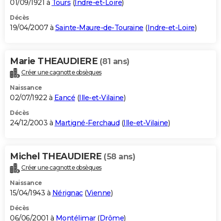
01/09/1921 à
Tours
(
Indre-et-Loire
)
Décès
19/04/2007 à
Sainte-Maure-de-Touraine
(
Indre-et-Loire
)
Marie THEAUDIERE
(81 ans)
Créer une cagnotte obsèques
Naissance
02/07/1922 à
Eancé
(
Ille-et-Vilaine
)
Décès
24/12/2003 à
Martigné-Ferchaud
(
Ille-et-Vilaine
)
Michel THEAUDIERE
(58 ans)
Créer une cagnotte obsèques
Naissance
15/04/1943 à
Nérignac
(
Vienne
)
Décès
06/06/2001 à
Montélimar
(
Drôme
)