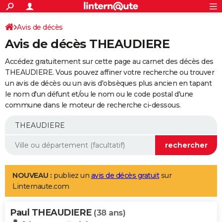
ACTUALITÉS
Connexion
S'inscrire
Avis de décès
Rechercher
Société
Education
Villes
Politique
Faits Divers
Monde
+
SPORT
Avis de décès THEAUDIERE
Football
Cyclisme
Forum
Coupe du monde 2026
Tennis
Rugby
CULTURE
Accédez gratuitement sur cette page au carnet des décès des
TNT
Cinéma
Musique
Programme TV
Streaming
Sorties cinéma
+
THEAUDIERE. Vous pouvez affiner votre recherche ou trouver
FINANCE
un avis de décès ou un avis d'obsèques plus ancien en tapant
Impôts
Immobilier
Banque
Crédit
Retraite
Epargne
Risques naturels par ville
Assurance
AUTO
le nom d'un défunt et/ou le nom ou le code postal d'une
commune dans le moteur de recherche ci-dessous.
Réserver un essai
Berlines
Forum auto
Essais
Citadines
SUV
+
HIGH-TECH
Meilleur smartphone
Ordinateurs
Guide high-tech
Mobiles
Internet
Jeux vidéo
+
BRICOLAGE
Aménagement intérieur
Cuisine
Jardinage
+
Forum
Extérieur
Salle de bains
Rangement
WEEK-END
Escapades
Expositions
Week-end nature
Guides de France
Patrimoine
Musées
+
LIFESTYLE
NOUVEAU :
publiez un
avis de décès gratuit
sur
Linternaute.com
Bien-être
Mode
+
Art de vivre
Loisirs
Modes de vie
SANTE
Paul THEAUDIERE
Guide de la santé
Médicaments
+
Alimentation
Maladies
Sommeil
(38 ans)
VOYAGE