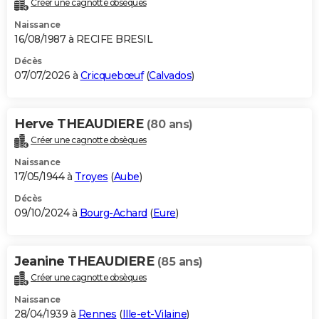
Créer une cagnotte obsèques
City break
Voyage de noces
Climat
Destinations
Voyage nature
Forum
+
PHOTO
Naissance
16/08/1987 à RECIFE BRESIL
GUIDES D'ACHAT
Décès
07/07/2026 à
Cricquebœuf
(
Calvados
)
BONS PLANS
CARTE DE VOEUX
Herve THEAUDIERE
(80 ans)
Carte Bonne année
Carte Pâques
Carte de Noël
Carte Saint-Valentin
Carte d'anniversaire
DICTIONNAIRE
Créer une cagnotte obsèques
Biographies
Expressions
Dictionnaire
Citations
Proverbes
PROGRAMME TV
Naissance
17/05/1944 à
Troyes
(
Aube
)
COPAINS D'AVANT
Décès
09/10/2024 à
Bourg-Achard
(
Eure
)
Se connecter
Collèges
Universités
Service militaire
S'inscrire
Lycées
Primaires
Entreprises
Avis de recherche
AVIS DE DÉCÈS
FORUM
Jeanine THEAUDIERE
(85 ans)
Lifestyle
Sport
Television
Cinema
Bricolage
Culture
Auto
Voyage
Créer une cagnotte obsèques
Naissance
28/04/1939 à
Rennes
(
Ille-et-Vilaine
)