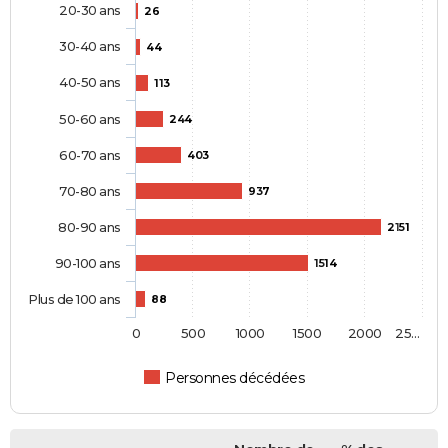
20-30 ans
26
30-40 ans
44
40-50 ans
113
50-60 ans
244
60-70 ans
403
70-80 ans
937
80-90 ans
2151
90-100 ans
1514
Plus de 100 ans
88
0
500
1000
1500
2000
25…
Personnes décédées