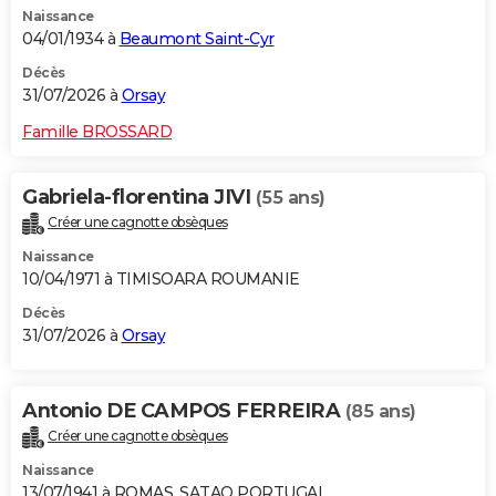
Naissance
City break
Voyage de noces
Climat
Destinations
Voyage nature
Forum
+
PHOTO
04/01/1934 à
Beaumont Saint-Cyr
GUIDES D'ACHAT
Décès
31/07/2026 à
Orsay
BONS PLANS
Famille BROSSARD
CARTE DE VOEUX
Gabriela-florentina JIVI
(55 ans)
Carte Bonne année
Carte Pâques
Carte de Noël
Carte Saint-Valentin
Carte d'anniversaire
DICTIONNAIRE
Créer une cagnotte obsèques
Biographies
Expressions
Dictionnaire
Citations
Proverbes
PROGRAMME TV
Naissance
10/04/1971 à TIMISOARA ROUMANIE
COPAINS D'AVANT
Décès
31/07/2026 à
Orsay
Se connecter
Collèges
Universités
Service militaire
S'inscrire
Lycées
Primaires
Entreprises
Avis de recherche
AVIS DE DÉCÈS
FORUM
Antonio DE CAMPOS FERREIRA
(85 ans)
Lifestyle
Sport
Television
Cinema
Bricolage
Culture
Auto
Voyage
Créer une cagnotte obsèques
Naissance
13/07/1941 à ROMAS, SATAO PORTUGAL