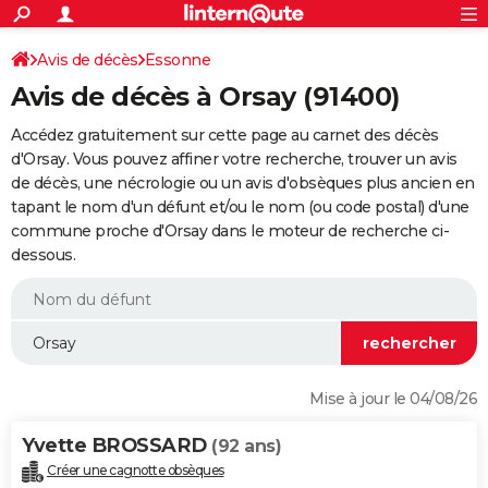
ACTUALITÉS
Connexion
S'inscrire
Avis de décès
Essonne
Rechercher
Société
Education
Villes
Politique
Faits Divers
Monde
+
SPORT
Avis de décès à Orsay (91400)
Football
Cyclisme
Forum
Coupe du monde 2026
Tennis
Rugby
CULTURE
Accédez gratuitement sur cette page au carnet des décès
TNT
Cinéma
Musique
Programme TV
Streaming
Sorties cinéma
+
d'Orsay. Vous pouvez affiner votre recherche, trouver un avis
FINANCE
de décès, une nécrologie ou un avis d'obsèques plus ancien en
Impôts
Immobilier
Banque
Crédit
Retraite
Epargne
Risques naturels par ville
Assurance
AUTO
tapant le nom d'un défunt et/ou le nom (ou code postal) d'une
commune proche d'Orsay dans le moteur de recherche ci-
Réserver un essai
Berlines
Forum auto
Essais
Citadines
SUV
+
HIGH-TECH
dessous.
Meilleur smartphone
Ordinateurs
Guide high-tech
Mobiles
Internet
Jeux vidéo
+
BRICOLAGE
Aménagement intérieur
Cuisine
Jardinage
+
Forum
Extérieur
Salle de bains
Rangement
WEEK-END
Escapades
Expositions
Week-end nature
Guides de France
Patrimoine
Musées
+
LIFESTYLE
Mise à jour le 04/08/26
Bien-être
Mode
+
Art de vivre
Loisirs
Modes de vie
SANTE
Yvette BROSSARD
(92 ans)
Guide de la santé
Médicaments
+
Alimentation
Maladies
Sommeil
VOYAGE
Créer une cagnotte obsèques