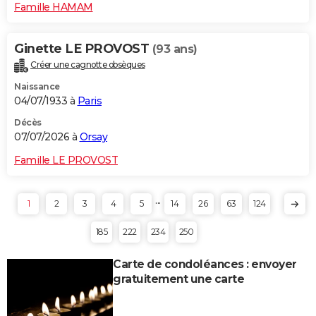
Famille HAMAM
Ginette LE PROVOST
(93 ans)
Créer une cagnotte obsèques
Naissance
04/07/1933 à
Paris
Décès
07/07/2026 à
Orsay
Famille LE PROVOST
...
1
2
3
4
5
14
26
63
124
185
222
234
250
Carte de condoléances : envoyer
gratuitement une carte