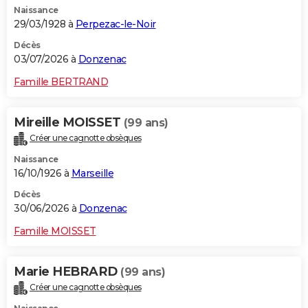
Naissance
City break
Voyage de noces
Climat
Destinations
Voyage nature
Forum
+
PHOTO
29/03/1928 à
Perpezac-le-Noir
GUIDES D'ACHAT
Décès
03/07/2026 à
Donzenac
BONS PLANS
Famille BERTRAND
CARTE DE VOEUX
Mireille MOISSET
(99 ans)
Carte Bonne année
Carte Pâques
Carte de Noël
Carte Saint-Valentin
Carte d'anniversaire
DICTIONNAIRE
Créer une cagnotte obsèques
Biographies
Expressions
Dictionnaire
Citations
Proverbes
PROGRAMME TV
Naissance
16/10/1926 à
Marseille
COPAINS D'AVANT
Décès
30/06/2026 à
Donzenac
Se connecter
Collèges
Universités
Service militaire
S'inscrire
Lycées
Primaires
Entreprises
Avis de recherche
AVIS DE DÉCÈS
Famille MOISSET
FORUM
Lifestyle
Sport
Television
Cinema
Bricolage
Culture
Auto
Voyage
Marie HEBRARD
(99 ans)
Créer une cagnotte obsèques