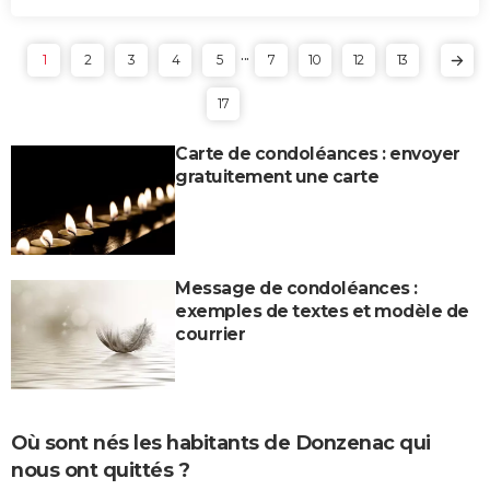
...
1
2
3
4
5
7
10
12
13
17
Carte de condoléances : envoyer
gratuitement une carte
Message de condoléances :
exemples de textes et modèle de
courrier
Où sont nés les habitants de Donzenac qui
nous ont quittés ?