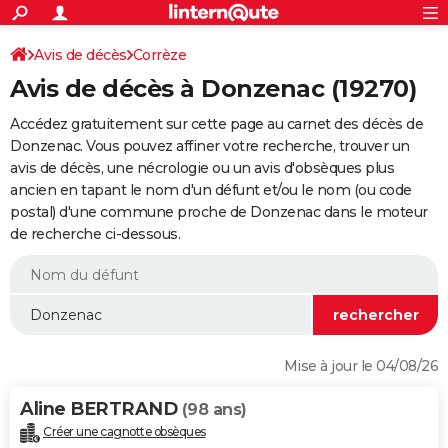
ACTUALITÉS
Connexion
S'inscrire
Avis de décès
Corrèze
Rechercher
Société
Education
Villes
Politique
Faits Divers
Monde
+
SPORT
Avis de décès à Donzenac (19270)
Football
Cyclisme
Forum
Coupe du monde 2026
Tennis
Rugby
CULTURE
Accédez gratuitement sur cette page au carnet des décès de
TNT
Cinéma
Musique
Programme TV
Streaming
Sorties cinéma
+
Donzenac. Vous pouvez affiner votre recherche, trouver un
FINANCE
avis de décès, une nécrologie ou un avis d'obsèques plus
Impôts
Immobilier
Banque
Crédit
Retraite
Epargne
Risques naturels par ville
Assurance
AUTO
ancien en tapant le nom d'un défunt et/ou le nom (ou code
postal) d'une commune proche de Donzenac dans le moteur
Réserver un essai
Berlines
Forum auto
Essais
Citadines
SUV
+
HIGH-TECH
de recherche ci-dessous.
Meilleur smartphone
Ordinateurs
Guide high-tech
Mobiles
Internet
Jeux vidéo
+
BRICOLAGE
Aménagement intérieur
Cuisine
Jardinage
+
Forum
Extérieur
Salle de bains
Rangement
WEEK-END
Escapades
Expositions
Week-end nature
Guides de France
Patrimoine
Musées
+
LIFESTYLE
Mise à jour le 04/08/26
Bien-être
Mode
+
Art de vivre
Loisirs
Modes de vie
SANTE
Aline BERTRAND
(98 ans)
Guide de la santé
Médicaments
+
Alimentation
Maladies
Sommeil
VOYAGE
Créer une cagnotte obsèques