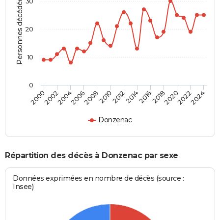
Personnes décédées
30
20
10
0
2000
2006
2012
2018
2024
2004
2010
2016
2022
2002
2008
2014
2020
Donzenac
Répartition des décès à Donzenac par sexe
Données exprimées en nombre de décès (source :
Insee)