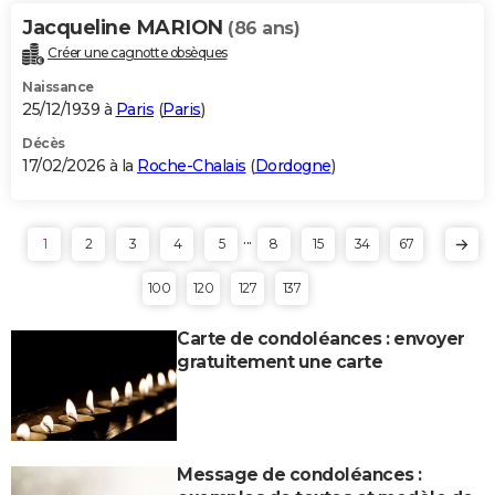
Jacqueline MARION
(86 ans)
Créer une cagnotte obsèques
Naissance
25/12/1939 à
Paris
(
Paris
)
Décès
17/02/2026 à la
Roche-Chalais
(
Dordogne
)
...
1
2
3
4
5
8
15
34
67
100
120
127
137
Carte de condoléances : envoyer
gratuitement une carte
Message de condoléances :