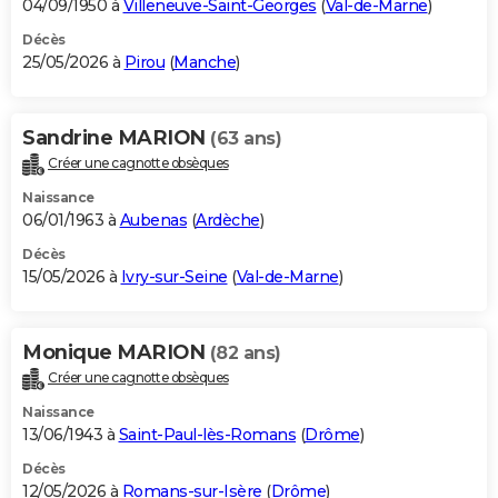
04/09/1950 à
Villeneuve-Saint-Georges
(
Val-de-Marne
)
Décès
25/05/2026 à
Pirou
(
Manche
)
Sandrine MARION
(63 ans)
Créer une cagnotte obsèques
Naissance
06/01/1963 à
Aubenas
(
Ardèche
)
Décès
15/05/2026 à
Ivry-sur-Seine
(
Val-de-Marne
)
Monique MARION
(82 ans)
Créer une cagnotte obsèques
Naissance
13/06/1943 à
Saint-Paul-lès-Romans
(
Drôme
)
Décès
12/05/2026 à
Romans-sur-Isère
(
Drôme
)