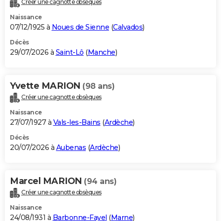
Créer une cagnotte obsèques
City break
Voyage de noces
Climat
Destinations
Voyage nature
Forum
+
PHOTO
Naissance
07/12/1925 à
Noues de Sienne
(
Calvados
)
GUIDES D'ACHAT
Décès
29/07/2026 à
Saint-Lô
(
Manche
)
BONS PLANS
CARTE DE VOEUX
Yvette MARION
(98 ans)
Carte Bonne année
Carte Pâques
Carte de Noël
Carte Saint-Valentin
Carte d'anniversaire
DICTIONNAIRE
Créer une cagnotte obsèques
Biographies
Expressions
Dictionnaire
Citations
Proverbes
PROGRAMME TV
Naissance
27/07/1927 à
Vals-les-Bains
(
Ardèche
)
COPAINS D'AVANT
Décès
20/07/2026 à
Aubenas
(
Ardèche
)
Se connecter
Collèges
Universités
Service militaire
S'inscrire
Lycées
Primaires
Entreprises
Avis de recherche
AVIS DE DÉCÈS
FORUM
Marcel MARION
(94 ans)
Lifestyle
Sport
Television
Cinema
Bricolage
Culture
Auto
Voyage
Créer une cagnotte obsèques
Naissance
24/08/1931 à
Barbonne-Fayel
(
Marne
)