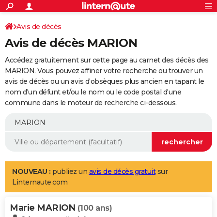
ACTUALITÉS
Connexion
S'inscrire
Avis de décès
Rechercher
Société
Education
Villes
Politique
Faits Divers
Monde
+
SPORT
Avis de décès MARION
Football
Cyclisme
Forum
Coupe du monde 2026
Tennis
Rugby
CULTURE
Accédez gratuitement sur cette page au carnet des décès des
TNT
Cinéma
Musique
Programme TV
Streaming
Sorties cinéma
+
MARION. Vous pouvez affiner votre recherche ou trouver un
FINANCE
avis de décès ou un avis d'obsèques plus ancien en tapant le
Impôts
Immobilier
Banque
Crédit
Retraite
Epargne
Risques naturels par ville
Assurance
AUTO
nom d'un défunt et/ou le nom ou le code postal d'une
commune dans le moteur de recherche ci-dessous.
Réserver un essai
Berlines
Forum auto
Essais
Citadines
SUV
+
HIGH-TECH
Meilleur smartphone
Ordinateurs
Guide high-tech
Mobiles
Internet
Jeux vidéo
+
BRICOLAGE
Aménagement intérieur
Cuisine
Jardinage
+
Forum
Extérieur
Salle de bains
Rangement
WEEK-END
Escapades
Expositions
Week-end nature
Guides de France
Patrimoine
Musées
+
LIFESTYLE
NOUVEAU :
publiez un
avis de décès gratuit
sur
Linternaute.com
Bien-être
Mode
+
Art de vivre
Loisirs
Modes de vie
SANTE
Marie MARION
Guide de la santé
Médicaments
+
Alimentation
Maladies
Sommeil
(100 ans)
VOYAGE