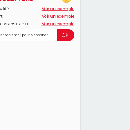
alité
Voir un exemple
rt
Voir un exemple
dossiers d'actu
Voir un exemple