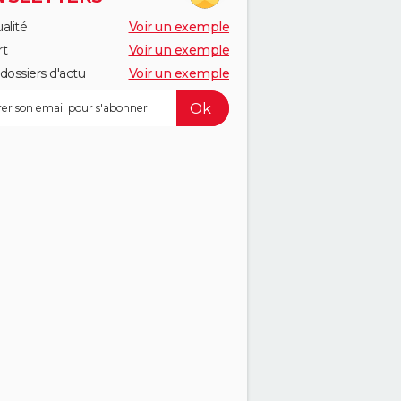
alité
Voir un exemple
rt
Voir un exemple
dossiers d'actu
Voir un exemple