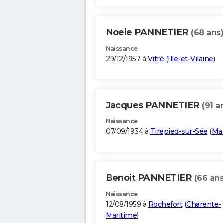
Noele PANNETIER
(68 ans)
Naissance
29/12/1957 à
Vitré
(
Ille-et-Vilaine
)
Jacques PANNETIER
(91 a
Naissance
07/09/1934 à
Tirepied-sur-Sée
(
Ma
Benoit PANNETIER
(66 ans
Naissance
12/08/1959 à
Rochefort
(
Charente-
Maritime
)