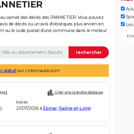
PANNETIER
Actu
Spo
e au carnet des décès des PANNETIER. Vous pouvez
 avis de décès ou un avis d'obsèques plus ancien en
Les 
nom ou le code postal d'une commune dans le moteur
s gratuit
sur Linternaute.com
ns)
Créer une cagnotte obsèques
Décès
e
)
21/07/2026 à
Épinac
(
Saône-et-Loire
)