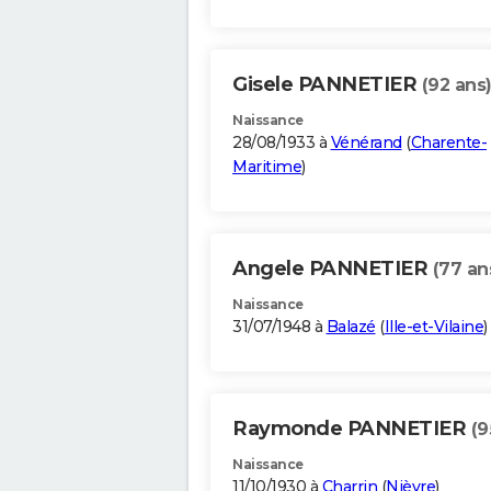
Gisele PANNETIER
(92 ans
Naissance
28/08/1933 à
Vénérand
(
Charente-
Maritime
)
Angele PANNETIER
(77 an
Naissance
31/07/1948 à
Balazé
(
Ille-et-Vilaine
)
Raymonde PANNETIER
(9
Naissance
11/10/1930 à
Charrin
(
Nièvre
)