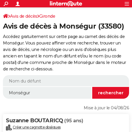
ACTUALITÉS
Connexion
S'inscrire
Avis de décès
Gironde
Rechercher
Société
Education
Villes
Politique
Faits Divers
Monde
+
SPORT
Avis de décès à Monségur (33580)
Football
Cyclisme
Forum
Coupe du monde 2026
Tennis
Rugby
CULTURE
Accédez gratuitement sur cette page au carnet des décès de
TNT
Cinéma
Musique
Programme TV
Streaming
Sorties cinéma
+
Monségur. Vous pouvez affiner votre recherche, trouver un
FINANCE
avis de décès, une nécrologie ou un avis d'obsèques plus
Impôts
Immobilier
Banque
Crédit
Retraite
Epargne
Risques naturels par ville
Assurance
AUTO
ancien en tapant le nom d'un défunt et/ou le nom (ou code
postal) d'une commune proche de Monségur dans le moteur
Réserver un essai
Berlines
Forum auto
Essais
Citadines
SUV
+
HIGH-TECH
de recherche ci-dessous.
Meilleur smartphone
Ordinateurs
Guide high-tech
Mobiles
Internet
Jeux vidéo
+
BRICOLAGE
Aménagement intérieur
Cuisine
Jardinage
+
Forum
Extérieur
Salle de bains
Rangement
WEEK-END
Escapades
Expositions
Week-end nature
Guides de France
Patrimoine
Musées
+
LIFESTYLE
Mise à jour le 04/08/26
Bien-être
Mode
+
Art de vivre
Loisirs
Modes de vie
SANTE
Suzanne BOUTARICQ
(95 ans)
Guide de la santé
Médicaments
+
Alimentation
Maladies
Sommeil
VOYAGE
Créer une cagnotte obsèques