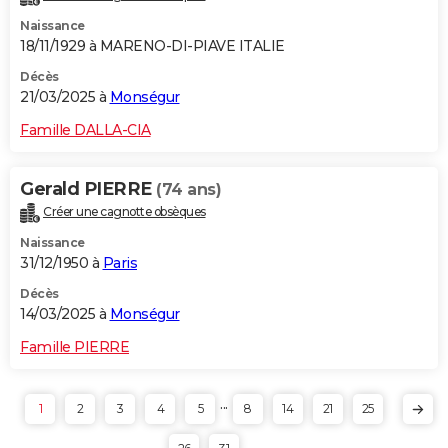
Naissance
18/11/1929 à MARENO-DI-PIAVE ITALIE
Décès
21/03/2025 à
Monségur
Famille DALLA-CIA
Gerald PIERRE
(74 ans)
Créer une cagnotte obsèques
Naissance
31/12/1950 à
Paris
Décès
14/03/2025 à
Monségur
Famille PIERRE
...
1
2
3
4
5
8
14
21
25