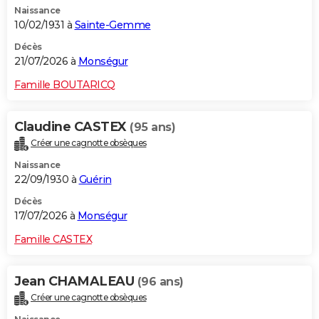
Naissance
City break
Voyage de noces
Climat
Destinations
Voyage nature
Forum
+
PHOTO
10/02/1931 à
Sainte-Gemme
GUIDES D'ACHAT
Décès
21/07/2026 à
Monségur
BONS PLANS
Famille BOUTARICQ
CARTE DE VOEUX
Claudine CASTEX
(95 ans)
Carte Bonne année
Carte Pâques
Carte de Noël
Carte Saint-Valentin
Carte d'anniversaire
DICTIONNAIRE
Créer une cagnotte obsèques
Biographies
Expressions
Dictionnaire
Citations
Proverbes
PROGRAMME TV
Naissance
22/09/1930 à
Guérin
COPAINS D'AVANT
Décès
17/07/2026 à
Monségur
Se connecter
Collèges
Universités
Service militaire
S'inscrire
Lycées
Primaires
Entreprises
Avis de recherche
AVIS DE DÉCÈS
Famille CASTEX
FORUM
Lifestyle
Sport
Television
Cinema
Bricolage
Culture
Auto
Voyage
Jean CHAMALEAU
(96 ans)
Créer une cagnotte obsèques