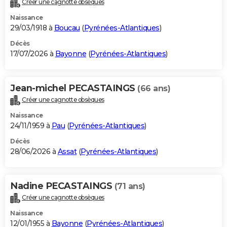
Créer une cagnotte obsèques
City break
Voyage de noces
Climat
Destinations
Voyage nature
Forum
+
PHOTO
Naissance
29/03/1918 à
Boucau
(
Pyrénées-Atlantiques
)
GUIDES D'ACHAT
Décès
17/07/2026 à
Bayonne
(
Pyrénées-Atlantiques
)
BONS PLANS
CARTE DE VOEUX
Jean-michel PECASTAINGS
(66 ans)
Carte Bonne année
Carte Pâques
Carte de Noël
Carte Saint-Valentin
Carte d'anniversaire
DICTIONNAIRE
Créer une cagnotte obsèques
Biographies
Expressions
Dictionnaire
Citations
Proverbes
PROGRAMME TV
Naissance
24/11/1959 à
Pau
(
Pyrénées-Atlantiques
)
COPAINS D'AVANT
Décès
28/06/2026 à
Assat
(
Pyrénées-Atlantiques
)
Se connecter
Collèges
Universités
Service militaire
S'inscrire
Lycées
Primaires
Entreprises
Avis de recherche
AVIS DE DÉCÈS
FORUM
Nadine PECASTAINGS
(71 ans)
Lifestyle
Sport
Television
Cinema
Bricolage
Culture
Auto
Voyage
Créer une cagnotte obsèques
Naissance
12/01/1955 à
Bayonne
(
Pyrénées-Atlantiques
)