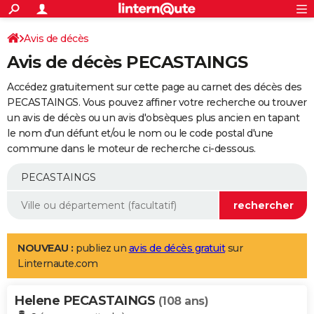
ACTUALITÉS
Connexion
S'inscrire
Avis de décès
Rechercher
Société
Education
Villes
Politique
Faits Divers
Monde
+
SPORT
Avis de décès PECASTAINGS
Football
Cyclisme
Forum
Coupe du monde 2026
Tennis
Rugby
CULTURE
Accédez gratuitement sur cette page au carnet des décès des
TNT
Cinéma
Musique
Programme TV
Streaming
Sorties cinéma
+
PECASTAINGS. Vous pouvez affiner votre recherche ou trouver
FINANCE
un avis de décès ou un avis d'obsèques plus ancien en tapant
Impôts
Immobilier
Banque
Crédit
Retraite
Epargne
Risques naturels par ville
Assurance
AUTO
le nom d'un défunt et/ou le nom ou le code postal d'une
commune dans le moteur de recherche ci-dessous.
Réserver un essai
Berlines
Forum auto
Essais
Citadines
SUV
+
HIGH-TECH
Meilleur smartphone
Ordinateurs
Guide high-tech
Mobiles
Internet
Jeux vidéo
+
BRICOLAGE
Aménagement intérieur
Cuisine
Jardinage
+
Forum
Extérieur
Salle de bains
Rangement
WEEK-END
Escapades
Expositions
Week-end nature
Guides de France
Patrimoine
Musées
+
LIFESTYLE
NOUVEAU :
publiez un
avis de décès gratuit
sur
Linternaute.com
Bien-être
Mode
+
Art de vivre
Loisirs
Modes de vie
SANTE
Helene PECASTAINGS
Guide de la santé
Médicaments
+
Alimentation
Maladies
Sommeil
(108 ans)
VOYAGE