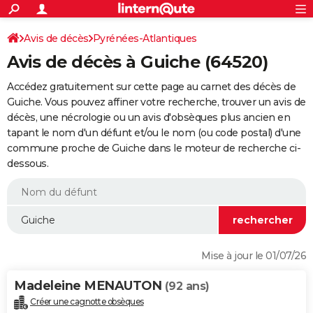
ACTUALITÉS
Connexion
S'inscrire
Avis de décès
Pyrénées-Atlantiques
Rechercher
Société
Education
Villes
Politique
Faits Divers
Monde
+
SPORT
Avis de décès à Guiche (64520)
Football
Cyclisme
Forum
Coupe du monde 2026
Tennis
Rugby
CULTURE
Accédez gratuitement sur cette page au carnet des décès de
TNT
Cinéma
Musique
Programme TV
Streaming
Sorties cinéma
+
Guiche. Vous pouvez affiner votre recherche, trouver un avis de
FINANCE
décès, une nécrologie ou un avis d'obsèques plus ancien en
Impôts
Immobilier
Banque
Crédit
Retraite
Epargne
Risques naturels par ville
Assurance
AUTO
tapant le nom d'un défunt et/ou le nom (ou code postal) d'une
commune proche de Guiche dans le moteur de recherche ci-
Réserver un essai
Berlines
Forum auto
Essais
Citadines
SUV
+
HIGH-TECH
dessous.
Meilleur smartphone
Ordinateurs
Guide high-tech
Mobiles
Internet
Jeux vidéo
+
BRICOLAGE
Aménagement intérieur
Cuisine
Jardinage
+
Forum
Extérieur
Salle de bains
Rangement
WEEK-END
Escapades
Expositions
Week-end nature
Guides de France
Patrimoine
Musées
+
LIFESTYLE
Mise à jour le 01/07/26
Bien-être
Mode
+
Art de vivre
Loisirs
Modes de vie
SANTE
Madeleine MENAUTON
(92 ans)
Guide de la santé
Médicaments
+
Alimentation
Maladies
Sommeil
VOYAGE
Créer une cagnotte obsèques