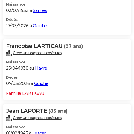
Naissance
City break
Voyage de noces
Climat
Destinations
Voyage nature
Forum
+
PHOTO
03/07/1933 à
Sames
GUIDES D'ACHAT
Décès
17/03/2026 à
Guiche
BONS PLANS
CARTE DE VOEUX
Francoise LARTIGAU
(87 ans)
Créer une cagnotte obsèques
Carte Bonne année
Carte Pâques
Carte de Noël
Carte Saint-Valentin
Carte d'anniversaire
DICTIONNAIRE
Naissance
Biographies
Expressions
Dictionnaire
Citations
Proverbes
25/04/1938 au
Havre
PROGRAMME TV
Décès
COPAINS D'AVANT
07/03/2026 à
Guiche
Se connecter
Collèges
Universités
Service militaire
S'inscrire
Lycées
Primaires
Entreprises
Avis de recherche
AVIS DE DÉCÈS
Famille LARTIGAU
FORUM
Jean LAPORTE
(83 ans)
Lifestyle
Sport
Television
Cinema
Bricolage
Culture
Auto
Voyage
Créer une cagnotte obsèques
Naissance
01/02/1943 à
Lescar