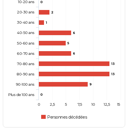
10-20 ans
0
20-30 ans
2
30-40 ans
1
40-50 ans
6
50-60 ans
5
60-70 ans
6
70-80 ans
13
80-90 ans
13
90-100 ans
9
Plus de 100 ans
0
0
2,5
5
7,5
10
12,5
15
Personnes décédées