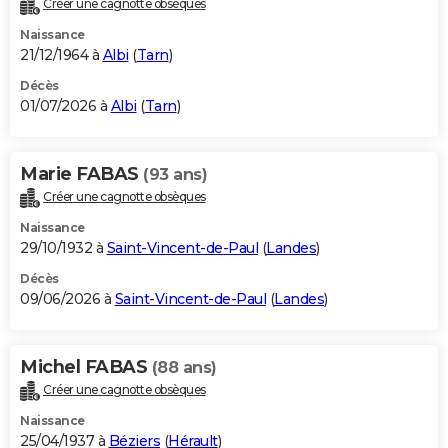
Créer une cagnotte obsèques
City break
Voyage de noces
Climat
Destinations
Voyage nature
Forum
+
PHOTO
Naissance
21/12/1964 à
Albi
(
Tarn
)
GUIDES D'ACHAT
Décès
01/07/2026 à
Albi
(
Tarn
)
BONS PLANS
CARTE DE VOEUX
Marie FABAS
(93 ans)
Carte Bonne année
Carte Pâques
Carte de Noël
Carte Saint-Valentin
Carte d'anniversaire
DICTIONNAIRE
Créer une cagnotte obsèques
Biographies
Expressions
Dictionnaire
Citations
Proverbes
PROGRAMME TV
Naissance
29/10/1932 à
Saint-Vincent-de-Paul
(
Landes
)
COPAINS D'AVANT
Décès
09/06/2026 à
Saint-Vincent-de-Paul
(
Landes
)
Se connecter
Collèges
Universités
Service militaire
S'inscrire
Lycées
Primaires
Entreprises
Avis de recherche
AVIS DE DÉCÈS
FORUM
Michel FABAS
(88 ans)
Lifestyle
Sport
Television
Cinema
Bricolage
Culture
Auto
Voyage
Créer une cagnotte obsèques
Naissance
25/04/1937 à
Béziers
(
Hérault
)