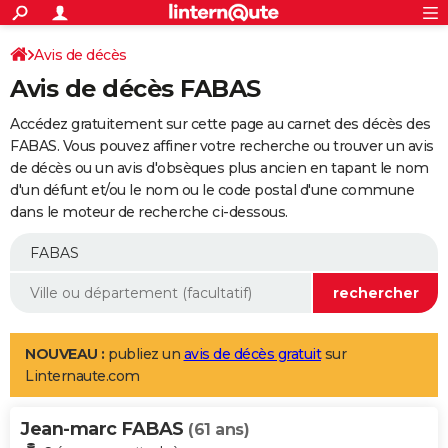
ACTUALITÉS
Connexion
S'inscrire
Avis de décès
Rechercher
Société
Education
Villes
Politique
Faits Divers
Monde
+
SPORT
Avis de décès FABAS
Football
Cyclisme
Forum
Coupe du monde 2026
Tennis
Rugby
CULTURE
Accédez gratuitement sur cette page au carnet des décès des
TNT
Cinéma
Musique
Programme TV
Streaming
Sorties cinéma
+
FABAS. Vous pouvez affiner votre recherche ou trouver un avis
FINANCE
de décès ou un avis d'obsèques plus ancien en tapant le nom
Impôts
Immobilier
Banque
Crédit
Retraite
Epargne
Risques naturels par ville
Assurance
AUTO
d'un défunt et/ou le nom ou le code postal d'une commune
dans le moteur de recherche ci-dessous.
Réserver un essai
Berlines
Forum auto
Essais
Citadines
SUV
+
HIGH-TECH
Meilleur smartphone
Ordinateurs
Guide high-tech
Mobiles
Internet
Jeux vidéo
+
BRICOLAGE
Aménagement intérieur
Cuisine
Jardinage
+
Forum
Extérieur
Salle de bains
Rangement
WEEK-END
Escapades
Expositions
Week-end nature
Guides de France
Patrimoine
Musées
+
LIFESTYLE
NOUVEAU :
publiez un
avis de décès gratuit
sur
Linternaute.com
Bien-être
Mode
+
Art de vivre
Loisirs
Modes de vie
SANTE
Jean-marc FABAS
Guide de la santé
Médicaments
+
Alimentation
Maladies
Sommeil
(61 ans)
VOYAGE