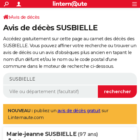
ACTUALITÉS
Connexion
S'inscrire
Avis de décès
Rechercher
Société
Education
Villes
Politique
Faits Divers
Monde
+
SPORT
Avis de décès SUSBIELLE
Football
Cyclisme
Forum
Coupe du monde 2026
Tennis
Rugby
CULTURE
Accédez gratuitement sur cette page au carnet des décès des
TNT
Cinéma
Musique
Programme TV
Streaming
Sorties cinéma
+
SUSBIELLE. Vous pouvez affiner votre recherche ou trouver un
FINANCE
avis de décès ou un avis d'obsèques plus ancien en tapant le
Impôts
Immobilier
Banque
Crédit
Retraite
Epargne
Risques naturels par ville
Assurance
AUTO
nom d'un défunt et/ou le nom ou le code postal d'une
commune dans le moteur de recherche ci-dessous.
Réserver un essai
Berlines
Forum auto
Essais
Citadines
SUV
+
HIGH-TECH
Meilleur smartphone
Ordinateurs
Guide high-tech
Mobiles
Internet
Jeux vidéo
+
BRICOLAGE
Aménagement intérieur
Cuisine
Jardinage
+
Forum
Extérieur
Salle de bains
Rangement
WEEK-END
Escapades
Expositions
Week-end nature
Guides de France
Patrimoine
Musées
+
LIFESTYLE
NOUVEAU :
publiez un
avis de décès gratuit
sur
Linternaute.com
Bien-être
Mode
+
Art de vivre
Loisirs
Modes de vie
SANTE
Marie-jeanne SUSBIELLE
Guide de la santé
Médicaments
+
Alimentation
Maladies
Sommeil
(97 ans)
VOYAGE