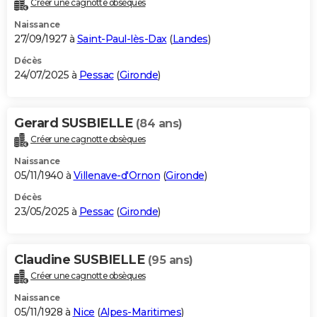
Créer une cagnotte obsèques
City break
Voyage de noces
Climat
Destinations
Voyage nature
Forum
+
PHOTO
Naissance
27/09/1927 à
Saint-Paul-lès-Dax
(
Landes
)
GUIDES D'ACHAT
Décès
24/07/2025 à
Pessac
(
Gironde
)
BONS PLANS
CARTE DE VOEUX
Gerard SUSBIELLE
(84 ans)
Carte Bonne année
Carte Pâques
Carte de Noël
Carte Saint-Valentin
Carte d'anniversaire
DICTIONNAIRE
Créer une cagnotte obsèques
Biographies
Expressions
Dictionnaire
Citations
Proverbes
PROGRAMME TV
Naissance
05/11/1940 à
Villenave-d'Ornon
(
Gironde
)
COPAINS D'AVANT
Décès
23/05/2025 à
Pessac
(
Gironde
)
Se connecter
Collèges
Universités
Service militaire
S'inscrire
Lycées
Primaires
Entreprises
Avis de recherche
AVIS DE DÉCÈS
FORUM
Claudine SUSBIELLE
(95 ans)
Lifestyle
Sport
Television
Cinema
Bricolage
Culture
Auto
Voyage
Créer une cagnotte obsèques
Naissance
05/11/1928 à
Nice
(
Alpes-Maritimes
)