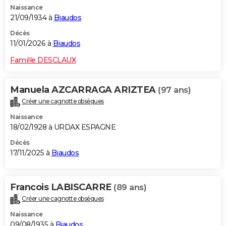
Naissance
City break
Voyage de noces
Climat
Destinations
Voyage nature
Forum
+
PHOTO
21/09/1934 à
Biaudos
GUIDES D'ACHAT
Décès
11/01/2026 à
Biaudos
BONS PLANS
Famille DESCLAUX
CARTE DE VOEUX
Manuela AZCARRAGA ARIZTEA
(97 ans)
Carte Bonne année
Carte Pâques
Carte de Noël
Carte Saint-Valentin
Carte d'anniversaire
DICTIONNAIRE
Créer une cagnotte obsèques
Biographies
Expressions
Dictionnaire
Citations
Proverbes
PROGRAMME TV
Naissance
18/02/1928 à URDAX ESPAGNE
COPAINS D'AVANT
Décès
17/11/2025 à
Biaudos
Se connecter
Collèges
Universités
Service militaire
S'inscrire
Lycées
Primaires
Entreprises
Avis de recherche
AVIS DE DÉCÈS
FORUM
Francois LABISCARRE
(89 ans)
Lifestyle
Sport
Television
Cinema
Bricolage
Culture
Auto
Voyage
Créer une cagnotte obsèques
Naissance
09/08/1935 à
Biaudos