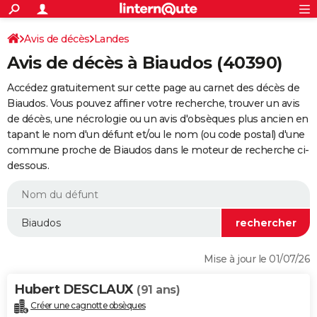
ACTUALITÉS
Connexion
S'inscrire
Avis de décès
Landes
Rechercher
Société
Education
Villes
Politique
Faits Divers
Monde
+
SPORT
Avis de décès à Biaudos (40390)
Football
Cyclisme
Forum
Coupe du monde 2026
Tennis
Rugby
CULTURE
Accédez gratuitement sur cette page au carnet des décès de
TNT
Cinéma
Musique
Programme TV
Streaming
Sorties cinéma
+
Biaudos. Vous pouvez affiner votre recherche, trouver un avis
FINANCE
de décès, une nécrologie ou un avis d'obsèques plus ancien en
Impôts
Immobilier
Banque
Crédit
Retraite
Epargne
Risques naturels par ville
Assurance
AUTO
tapant le nom d'un défunt et/ou le nom (ou code postal) d'une
commune proche de Biaudos dans le moteur de recherche ci-
Réserver un essai
Berlines
Forum auto
Essais
Citadines
SUV
+
HIGH-TECH
dessous.
Meilleur smartphone
Ordinateurs
Guide high-tech
Mobiles
Internet
Jeux vidéo
+
BRICOLAGE
Aménagement intérieur
Cuisine
Jardinage
+
Forum
Extérieur
Salle de bains
Rangement
WEEK-END
Escapades
Expositions
Week-end nature
Guides de France
Patrimoine
Musées
+
LIFESTYLE
Mise à jour le 01/07/26
Bien-être
Mode
+
Art de vivre
Loisirs
Modes de vie
SANTE
Hubert DESCLAUX
(91 ans)
Guide de la santé
Médicaments
+
Alimentation
Maladies
Sommeil
VOYAGE
Créer une cagnotte obsèques