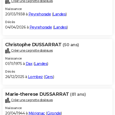
Créer une cagnotte obsèques
City break
Voyage de noces
Climat
Destinations
Voyage nature
Forum
+
PHOTO
Naissance
20/03/1938 à
Peyrehorade
(
Landes
)
GUIDES D'ACHAT
Décès
04/04/2026 à
Peyrehorade
(
Landes
)
BONS PLANS
CARTE DE VOEUX
Christophe DUSSARRAT
(50 ans)
Carte Bonne année
Carte Pâques
Carte de Noël
Carte Saint-Valentin
Carte d'anniversaire
DICTIONNAIRE
Créer une cagnotte obsèques
Biographies
Expressions
Dictionnaire
Citations
Proverbes
PROGRAMME TV
Naissance
01/11/1975 à
Dax
(
Landes
)
COPAINS D'AVANT
Décès
26/12/2025 à
Lombez
(
Gers
)
Se connecter
Collèges
Universités
Service militaire
S'inscrire
Lycées
Primaires
Entreprises
Avis de recherche
AVIS DE DÉCÈS
FORUM
Marie-therese DUSSARRAT
(81 ans)
Lifestyle
Sport
Television
Cinema
Bricolage
Culture
Auto
Voyage
Créer une cagnotte obsèques
Naissance
20/04/1944 à
Mérignac
(
Gironde
)