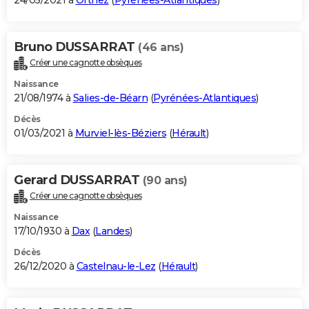
24/05/2021 à
Orthez
(
Pyrénées-Atlantiques
)
Bruno DUSSARRAT
(46 ans)
Créer une cagnotte obsèques
Naissance
21/08/1974 à
Salies-de-Béarn
(
Pyrénées-Atlantiques
)
Décès
01/03/2021 à
Murviel-lès-Béziers
(
Hérault
)
Gerard DUSSARRAT
(90 ans)
Créer une cagnotte obsèques
Naissance
17/10/1930 à
Dax
(
Landes
)
Décès
26/12/2020 à
Castelnau-le-Lez
(
Hérault
)