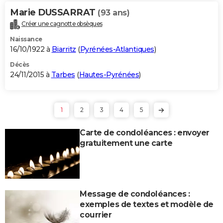
Marie DUSSARRAT
(93 ans)
Créer une cagnotte obsèques
Naissance
16/10/1922 à
Biarritz
(
Pyrénées-Atlantiques
)
Décès
24/11/2015 à
Tarbes
(
Hautes-Pyrénées
)
1
2
3
4
5
Carte de condoléances : envoyer
gratuitement une carte
Message de condoléances :
exemples de textes et modèle de
courrier