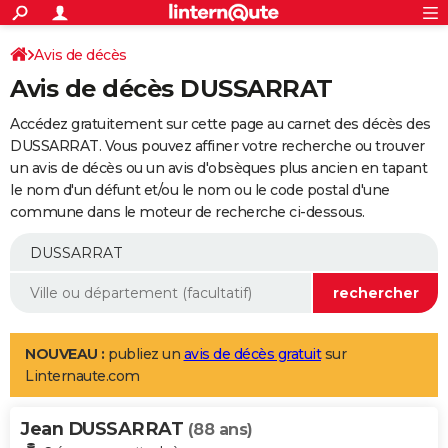
ACTUALITÉS
Connexion
S'inscrire
Avis de décès
Rechercher
Société
Education
Villes
Politique
Faits Divers
Monde
+
SPORT
Avis de décès DUSSARRAT
Football
Cyclisme
Forum
Coupe du monde 2026
Tennis
Rugby
CULTURE
Accédez gratuitement sur cette page au carnet des décès des
TNT
Cinéma
Musique
Programme TV
Streaming
Sorties cinéma
+
DUSSARRAT. Vous pouvez affiner votre recherche ou trouver
FINANCE
un avis de décès ou un avis d'obsèques plus ancien en tapant
Impôts
Immobilier
Banque
Crédit
Retraite
Epargne
Risques naturels par ville
Assurance
AUTO
le nom d'un défunt et/ou le nom ou le code postal d'une
commune dans le moteur de recherche ci-dessous.
Réserver un essai
Berlines
Forum auto
Essais
Citadines
SUV
+
HIGH-TECH
Meilleur smartphone
Ordinateurs
Guide high-tech
Mobiles
Internet
Jeux vidéo
+
BRICOLAGE
Aménagement intérieur
Cuisine
Jardinage
+
Forum
Extérieur
Salle de bains
Rangement
WEEK-END
Escapades
Expositions
Week-end nature
Guides de France
Patrimoine
Musées
+
LIFESTYLE
NOUVEAU :
publiez un
avis de décès gratuit
sur
Linternaute.com
Bien-être
Mode
+
Art de vivre
Loisirs
Modes de vie
SANTE
Jean DUSSARRAT
Guide de la santé
Médicaments
+
Alimentation
Maladies
Sommeil
(88 ans)
VOYAGE