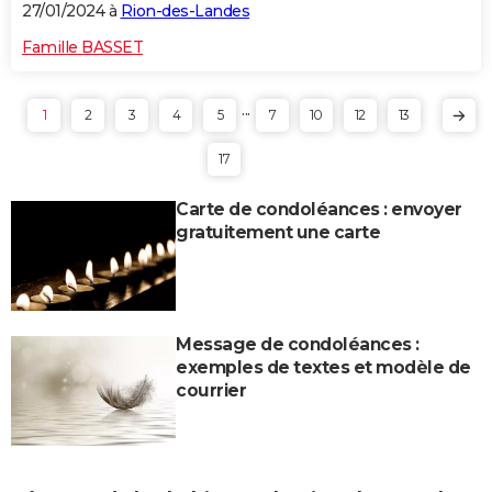
27/01/2024 à
Rion-des-Landes
Famille BASSET
...
1
2
3
4
5
7
10
12
13
17
Carte de condoléances : envoyer
gratuitement une carte
Message de condoléances :
exemples de textes et modèle de
courrier