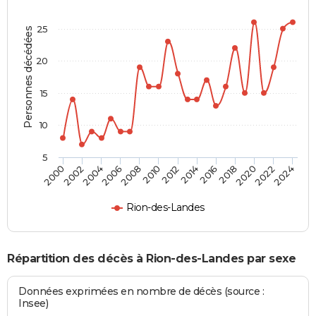
25
Personnes décédées
20
15
10
5
2000
2006
2012
2018
2024
2004
2010
2016
2022
2002
2008
2014
2020
Rion-des-Landes
Répartition des décès à Rion-des-Landes par sexe
Données exprimées en nombre de décès (source :
Insee)