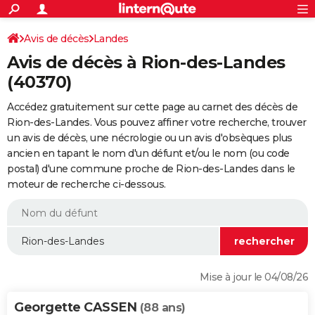
ACTUALITÉS
Connexion
S'inscrire
Avis de décès
Landes
Rechercher
Société
Education
Villes
Politique
Faits Divers
Monde
+
SPORT
Avis de décès à Rion-des-Landes
Football
Cyclisme
Forum
Coupe du monde 2026
Tennis
Rugby
CULTURE
(40370)
TNT
Cinéma
Musique
Programme TV
Streaming
Sorties cinéma
+
FINANCE
Accédez gratuitement sur cette page au carnet des décès de
Rion-des-Landes. Vous pouvez affiner votre recherche, trouver
Impôts
Immobilier
Banque
Crédit
Retraite
Epargne
Risques naturels par ville
Assurance
AUTO
un avis de décès, une nécrologie ou un avis d'obsèques plus
ancien en tapant le nom d'un défunt et/ou le nom (ou code
Réserver un essai
Berlines
Forum auto
Essais
Citadines
SUV
+
HIGH-TECH
postal) d'une commune proche de Rion-des-Landes dans le
moteur de recherche ci-dessous.
Meilleur smartphone
Ordinateurs
Guide high-tech
Mobiles
Internet
Jeux vidéo
+
BRICOLAGE
Aménagement intérieur
Cuisine
Jardinage
+
Forum
Extérieur
Salle de bains
Rangement
WEEK-END
Escapades
Expositions
Week-end nature
Guides de France
Patrimoine
Musées
+
LIFESTYLE
Bien-être
Mode
+
Art de vivre
Loisirs
Modes de vie
SANTE
Mise à jour le 04/08/26
Guide de la santé
Médicaments
+
Alimentation
Maladies
Sommeil
VOYAGE
Georgette CASSEN
(88 ans)