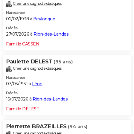
Créer une cagnotte obsèques
City break
Voyage de noces
Climat
Destinations
Voyage nature
Forum
+
PHOTO
Naissance
02/02/1938 à
Beylongue
GUIDES D'ACHAT
Décès
BONS PLANS
27/07/2026 à
Rion-des-Landes
CARTE DE VOEUX
Famille CASSEN
Carte Bonne année
Carte Pâques
Carte de Noël
Carte Saint-Valentin
Carte d'anniversaire
DICTIONNAIRE
Paulette DELEST
(95 ans)
Biographies
Expressions
Dictionnaire
Citations
Proverbes
PROGRAMME TV
Créer une cagnotte obsèques
Naissance
COPAINS D'AVANT
03/05/1931 à
Léon
Se connecter
Collèges
Universités
Service militaire
S'inscrire
Lycées
Primaires
Entreprises
Avis de recherche
AVIS DE DÉCÈS
Décès
15/07/2026 à
Rion-des-Landes
FORUM
Famille DELEST
Lifestyle
Sport
Television
Cinema
Bricolage
Culture
Auto
Voyage
Pierrette BRAZEILLES
(94 ans)
Créer une cagnotte obsèques