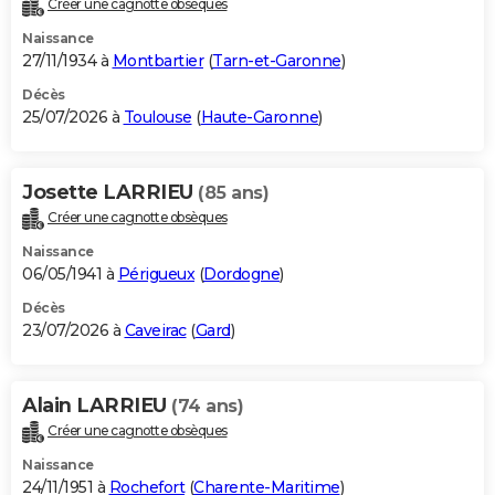
Créer une cagnotte obsèques
City break
Voyage de noces
Climat
Destinations
Voyage nature
Forum
+
PHOTO
Naissance
27/11/1934 à
Montbartier
(
Tarn-et-Garonne
)
GUIDES D'ACHAT
Décès
25/07/2026 à
Toulouse
(
Haute-Garonne
)
BONS PLANS
CARTE DE VOEUX
Josette LARRIEU
(85 ans)
Carte Bonne année
Carte Pâques
Carte de Noël
Carte Saint-Valentin
Carte d'anniversaire
DICTIONNAIRE
Créer une cagnotte obsèques
Biographies
Expressions
Dictionnaire
Citations
Proverbes
PROGRAMME TV
Naissance
06/05/1941 à
Périgueux
(
Dordogne
)
COPAINS D'AVANT
Décès
23/07/2026 à
Caveirac
(
Gard
)
Se connecter
Collèges
Universités
Service militaire
S'inscrire
Lycées
Primaires
Entreprises
Avis de recherche
AVIS DE DÉCÈS
FORUM
Alain LARRIEU
(74 ans)
Lifestyle
Sport
Television
Cinema
Bricolage
Culture
Auto
Voyage
Créer une cagnotte obsèques
Naissance
24/11/1951 à
Rochefort
(
Charente-Maritime
)