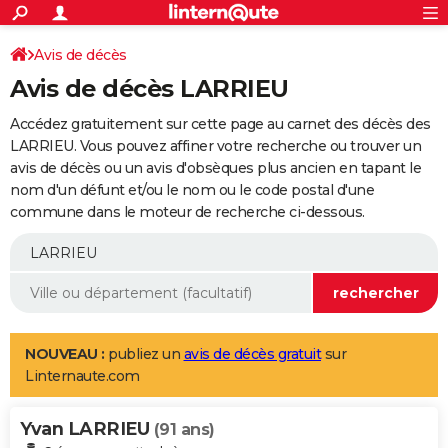
ACTUALITÉS
Connexion
S'inscrire
Avis de décès
Rechercher
Société
Education
Villes
Politique
Faits Divers
Monde
+
SPORT
Avis de décès LARRIEU
Football
Cyclisme
Forum
Coupe du monde 2026
Tennis
Rugby
CULTURE
Accédez gratuitement sur cette page au carnet des décès des
TNT
Cinéma
Musique
Programme TV
Streaming
Sorties cinéma
+
LARRIEU. Vous pouvez affiner votre recherche ou trouver un
FINANCE
avis de décès ou un avis d'obsèques plus ancien en tapant le
Impôts
Immobilier
Banque
Crédit
Retraite
Epargne
Risques naturels par ville
Assurance
AUTO
nom d'un défunt et/ou le nom ou le code postal d'une
commune dans le moteur de recherche ci-dessous.
Réserver un essai
Berlines
Forum auto
Essais
Citadines
SUV
+
HIGH-TECH
Meilleur smartphone
Ordinateurs
Guide high-tech
Mobiles
Internet
Jeux vidéo
+
BRICOLAGE
Aménagement intérieur
Cuisine
Jardinage
+
Forum
Extérieur
Salle de bains
Rangement
WEEK-END
Escapades
Expositions
Week-end nature
Guides de France
Patrimoine
Musées
+
LIFESTYLE
NOUVEAU :
publiez un
avis de décès gratuit
sur
Linternaute.com
Bien-être
Mode
+
Art de vivre
Loisirs
Modes de vie
SANTE
Yvan LARRIEU
Guide de la santé
Médicaments
+
Alimentation
Maladies
Sommeil
(91 ans)
VOYAGE