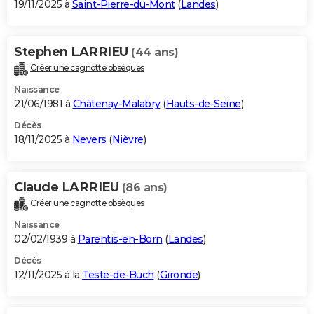
19/11/2025 à
Saint-Pierre-du-Mont
(
Landes
)
Stephen LARRIEU
(44 ans)
Créer une cagnotte obsèques
Naissance
21/06/1981 à
Châtenay-Malabry
(
Hauts-de-Seine
)
Décès
18/11/2025 à
Nevers
(
Nièvre
)
Claude LARRIEU
(86 ans)
Créer une cagnotte obsèques
Naissance
02/02/1939 à
Parentis-en-Born
(
Landes
)
Décès
12/11/2025 à la
Teste-de-Buch
(
Gironde
)