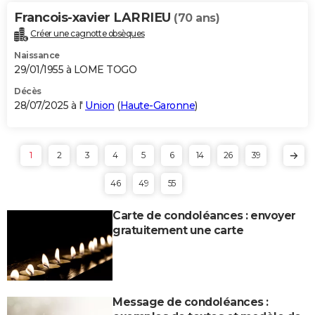
Francois-xavier LARRIEU
(70 ans)
Créer une cagnotte obsèques
Naissance
29/01/1955 à LOME TOGO
Décès
28/07/2025 à l'
Union
(
Haute-Garonne
)
1
2
3
4
5
6
14
26
39
46
49
55
Carte de condoléances : envoyer
gratuitement une carte
Message de condoléances :