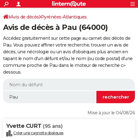
ACTUALITÉS
Connexion
S'inscrire
Avis de décès
Pyrénées-Atlantiques
Rechercher
Société
Education
Villes
Politique
Faits Divers
Monde
+
SPORT
Avis de décès à Pau (64000)
Football
Cyclisme
Forum
Coupe du monde 2026
Tennis
Rugby
CULTURE
Accédez gratuitement sur cette page au carnet des décès de
TNT
Cinéma
Musique
Programme TV
Streaming
Sorties cinéma
+
Pau. Vous pouvez affiner votre recherche, trouver un avis de
FINANCE
décès, une nécrologie ou un avis d'obsèques plus ancien en
Impôts
Immobilier
Banque
Crédit
Retraite
Epargne
Risques naturels par ville
Assurance
AUTO
tapant le nom d'un défunt et/ou le nom (ou code postal) d'une
commune proche de Pau dans le moteur de recherche ci-
Réserver un essai
Berlines
Forum auto
Essais
Citadines
SUV
+
HIGH-TECH
dessous.
Meilleur smartphone
Ordinateurs
Guide high-tech
Mobiles
Internet
Jeux vidéo
+
BRICOLAGE
Aménagement intérieur
Cuisine
Jardinage
+
Forum
Extérieur
Salle de bains
Rangement
WEEK-END
Escapades
Expositions
Week-end nature
Guides de France
Patrimoine
Musées
+
LIFESTYLE
Mise à jour le 04/08/26
Bien-être
Mode
+
Art de vivre
Loisirs
Modes de vie
SANTE
Yvette CURT
(95 ans)
Guide de la santé
Médicaments
+
Alimentation
Maladies
Sommeil
VOYAGE
Créer une cagnotte obsèques