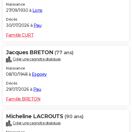
Naissance
City break
Voyage de noces
Climat
Destinations
Voyage nature
Forum
+
PHOTO
27/09/1930 à
Lons
GUIDES D'ACHAT
Décès
30/07/2026 à
Pau
BONS PLANS
Famille CURT
CARTE DE VOEUX
Jacques BRETON
(77 ans)
Carte Bonne année
Carte Pâques
Carte de Noël
Carte Saint-Valentin
Carte d'anniversaire
DICTIONNAIRE
Créer une cagnotte obsèques
Biographies
Expressions
Dictionnaire
Citations
Proverbes
PROGRAMME TV
Naissance
08/10/1948 à
Espoey
COPAINS D'AVANT
Décès
29/07/2026 à
Pau
Se connecter
Collèges
Universités
Service militaire
S'inscrire
Lycées
Primaires
Entreprises
Avis de recherche
AVIS DE DÉCÈS
Famille BRETON
FORUM
Lifestyle
Sport
Television
Cinema
Bricolage
Culture
Auto
Voyage
Micheline LACROUTS
(90 ans)
Créer une cagnotte obsèques