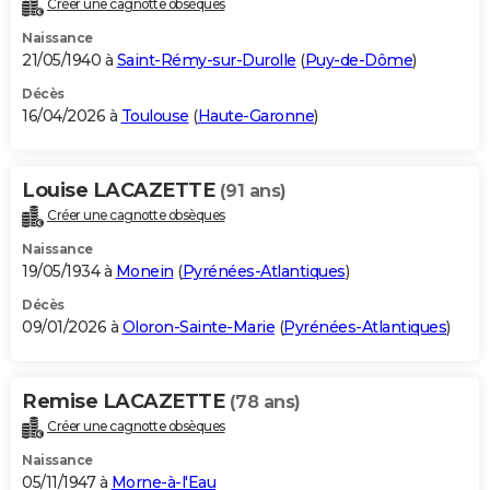
Créer une cagnotte obsèques
City break
Voyage de noces
Climat
Destinations
Voyage nature
Forum
+
PHOTO
Naissance
21/05/1940 à
Saint-Rémy-sur-Durolle
(
Puy-de-Dôme
)
GUIDES D'ACHAT
Décès
16/04/2026 à
Toulouse
(
Haute-Garonne
)
BONS PLANS
CARTE DE VOEUX
Louise LACAZETTE
(91 ans)
Carte Bonne année
Carte Pâques
Carte de Noël
Carte Saint-Valentin
Carte d'anniversaire
DICTIONNAIRE
Créer une cagnotte obsèques
Biographies
Expressions
Dictionnaire
Citations
Proverbes
PROGRAMME TV
Naissance
19/05/1934 à
Monein
(
Pyrénées-Atlantiques
)
COPAINS D'AVANT
Décès
09/01/2026 à
Oloron-Sainte-Marie
(
Pyrénées-Atlantiques
)
Se connecter
Collèges
Universités
Service militaire
S'inscrire
Lycées
Primaires
Entreprises
Avis de recherche
AVIS DE DÉCÈS
FORUM
Remise LACAZETTE
(78 ans)
Lifestyle
Sport
Television
Cinema
Bricolage
Culture
Auto
Voyage
Créer une cagnotte obsèques
Naissance
05/11/1947 à
Morne-à-l'Eau