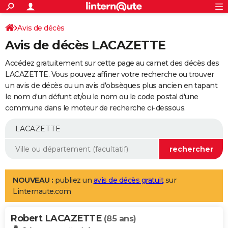
ACTUALITÉS
Connexion
S'inscrire
Avis de décès
Rechercher
Société
Education
Villes
Politique
Faits Divers
Monde
+
SPORT
Avis de décès LACAZETTE
Football
Cyclisme
Forum
Coupe du monde 2026
Tennis
Rugby
CULTURE
Accédez gratuitement sur cette page au carnet des décès des
TNT
Cinéma
Musique
Programme TV
Streaming
Sorties cinéma
+
LACAZETTE. Vous pouvez affiner votre recherche ou trouver
FINANCE
un avis de décès ou un avis d'obsèques plus ancien en tapant
Impôts
Immobilier
Banque
Crédit
Retraite
Epargne
Risques naturels par ville
Assurance
AUTO
le nom d'un défunt et/ou le nom ou le code postal d'une
commune dans le moteur de recherche ci-dessous.
Réserver un essai
Berlines
Forum auto
Essais
Citadines
SUV
+
HIGH-TECH
Meilleur smartphone
Ordinateurs
Guide high-tech
Mobiles
Internet
Jeux vidéo
+
BRICOLAGE
Aménagement intérieur
Cuisine
Jardinage
+
Forum
Extérieur
Salle de bains
Rangement
WEEK-END
Escapades
Expositions
Week-end nature
Guides de France
Patrimoine
Musées
+
LIFESTYLE
NOUVEAU :
publiez un
avis de décès gratuit
sur
Linternaute.com
Bien-être
Mode
+
Art de vivre
Loisirs
Modes de vie
SANTE
Robert LACAZETTE
Guide de la santé
Médicaments
+
Alimentation
Maladies
Sommeil
(85 ans)
VOYAGE