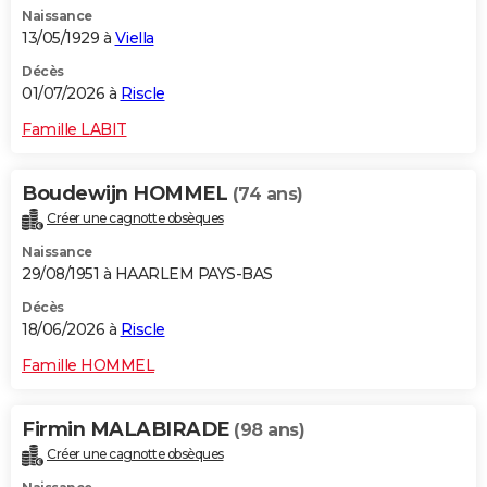
Naissance
City break
Voyage de noces
Climat
Destinations
Voyage nature
Forum
+
PHOTO
13/05/1929 à
Viella
GUIDES D'ACHAT
Décès
01/07/2026 à
Riscle
BONS PLANS
Famille LABIT
CARTE DE VOEUX
Boudewijn HOMMEL
(74 ans)
Carte Bonne année
Carte Pâques
Carte de Noël
Carte Saint-Valentin
Carte d'anniversaire
DICTIONNAIRE
Créer une cagnotte obsèques
Biographies
Expressions
Dictionnaire
Citations
Proverbes
PROGRAMME TV
Naissance
29/08/1951 à HAARLEM PAYS-BAS
COPAINS D'AVANT
Décès
18/06/2026 à
Riscle
Se connecter
Collèges
Universités
Service militaire
S'inscrire
Lycées
Primaires
Entreprises
Avis de recherche
AVIS DE DÉCÈS
Famille HOMMEL
FORUM
Lifestyle
Sport
Television
Cinema
Bricolage
Culture
Auto
Voyage
Firmin MALABIRADE
(98 ans)
Créer une cagnotte obsèques