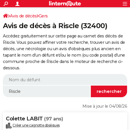
ACTUALITÉS
Connexion
S'inscrire
Avis de décès
Gers
Rechercher
Société
Education
Villes
Politique
Faits Divers
Monde
+
SPORT
Avis de décès à Riscle (32400)
Football
Cyclisme
Forum
Coupe du monde 2026
Tennis
Rugby
CULTURE
Accédez gratuitement sur cette page au carnet des décès de
TNT
Cinéma
Musique
Programme TV
Streaming
Sorties cinéma
+
Riscle. Vous pouvez affiner votre recherche, trouver un avis de
FINANCE
décès, une nécrologie ou un avis d'obsèques plus ancien en
Impôts
Immobilier
Banque
Crédit
Retraite
Epargne
Risques naturels par ville
Assurance
AUTO
tapant le nom d'un défunt et/ou le nom (ou code postal) d'une
commune proche de Riscle dans le moteur de recherche ci-
Réserver un essai
Berlines
Forum auto
Essais
Citadines
SUV
+
HIGH-TECH
dessous.
Meilleur smartphone
Ordinateurs
Guide high-tech
Mobiles
Internet
Jeux vidéo
+
BRICOLAGE
Aménagement intérieur
Cuisine
Jardinage
+
Forum
Extérieur
Salle de bains
Rangement
WEEK-END
Escapades
Expositions
Week-end nature
Guides de France
Patrimoine
Musées
+
LIFESTYLE
Mise à jour le 04/08/26
Bien-être
Mode
+
Art de vivre
Loisirs
Modes de vie
SANTE
Colette LABIT
(97 ans)
Guide de la santé
Médicaments
+
Alimentation
Maladies
Sommeil
VOYAGE
Créer une cagnotte obsèques