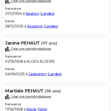
Créer une cagnotte obsèques
City break
Voyage de noces
Climat
Destinations
Voyage nature
Forum
+
PHOTO
Naissance
21/12/1934 à
Saubion
(
Landes
)
GUIDES D'ACHAT
Décès
28/12/2025 à
Soustons
(
Landes
)
BONS PLANS
CARTE DE VOEUX
Janine PEHAUT
(97 ans)
Carte Bonne année
Carte Pâques
Carte de Noël
Carte Saint-Valentin
Carte d'anniversaire
DICTIONNAIRE
Créer une cagnotte obsèques
Biographies
Expressions
Dictionnaire
Citations
Proverbes
PROGRAMME TV
Naissance
01/05/1928 à ALGER ALGERIE
COPAINS D'AVANT
Décès
04/09/2025 à
Capbreton
(
Landes
)
Se connecter
Collèges
Universités
Service militaire
S'inscrire
Lycées
Primaires
Entreprises
Avis de recherche
AVIS DE DÉCÈS
FORUM
Martiale PEHAUT
(96 ans)
Lifestyle
Sport
Television
Cinema
Bricolage
Culture
Auto
Voyage
Créer une cagnotte obsèques
Naissance
17/06/1928 à
Riscle
(
Gers
)