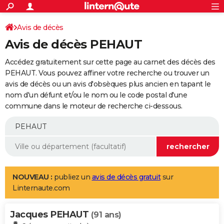
ACTUALITÉS
Connexion
S'inscrire
Avis de décès
Rechercher
Société
Education
Villes
Politique
Faits Divers
Monde
+
SPORT
Avis de décès PEHAUT
Football
Cyclisme
Forum
Coupe du monde 2026
Tennis
Rugby
CULTURE
Accédez gratuitement sur cette page au carnet des décès des
TNT
Cinéma
Musique
Programme TV
Streaming
Sorties cinéma
+
PEHAUT. Vous pouvez affiner votre recherche ou trouver un
FINANCE
avis de décès ou un avis d'obsèques plus ancien en tapant le
Impôts
Immobilier
Banque
Crédit
Retraite
Epargne
Risques naturels par ville
Assurance
AUTO
nom d'un défunt et/ou le nom ou le code postal d'une
commune dans le moteur de recherche ci-dessous.
Réserver un essai
Berlines
Forum auto
Essais
Citadines
SUV
+
HIGH-TECH
Meilleur smartphone
Ordinateurs
Guide high-tech
Mobiles
Internet
Jeux vidéo
+
BRICOLAGE
Aménagement intérieur
Cuisine
Jardinage
+
Forum
Extérieur
Salle de bains
Rangement
WEEK-END
Escapades
Expositions
Week-end nature
Guides de France
Patrimoine
Musées
+
LIFESTYLE
NOUVEAU :
publiez un
avis de décès gratuit
sur
Linternaute.com
Bien-être
Mode
+
Art de vivre
Loisirs
Modes de vie
SANTE
Jacques PEHAUT
Guide de la santé
Médicaments
+
Alimentation
Maladies
Sommeil
(91 ans)
VOYAGE