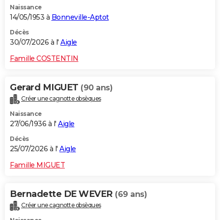
Naissance
City break
Voyage de noces
Climat
Destinations
Voyage nature
Forum
+
PHOTO
14/05/1953 à
Bonneville-Aptot
GUIDES D'ACHAT
Décès
30/07/2026 à l'
Aigle
BONS PLANS
Famille COSTENTIN
CARTE DE VOEUX
Gerard MIGUET
(90 ans)
Carte Bonne année
Carte Pâques
Carte de Noël
Carte Saint-Valentin
Carte d'anniversaire
DICTIONNAIRE
Créer une cagnotte obsèques
Biographies
Expressions
Dictionnaire
Citations
Proverbes
PROGRAMME TV
Naissance
27/06/1936 à l'
Aigle
COPAINS D'AVANT
Décès
25/07/2026 à l'
Aigle
Se connecter
Collèges
Universités
Service militaire
S'inscrire
Lycées
Primaires
Entreprises
Avis de recherche
AVIS DE DÉCÈS
Famille MIGUET
FORUM
Lifestyle
Sport
Television
Cinema
Bricolage
Culture
Auto
Voyage
Bernadette DE WEVER
(69 ans)
Créer une cagnotte obsèques