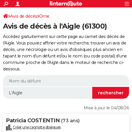
ACTUALITÉS
Connexion
S'inscrire
Avis de décès
Orne
Rechercher
Société
Education
Villes
Politique
Faits Divers
Monde
+
SPORT
Avis de décès à l'Aigle (61300)
Football
Cyclisme
Forum
Coupe du monde 2026
Tennis
Rugby
CULTURE
Accédez gratuitement sur cette page au carnet des décès de
TNT
Cinéma
Musique
Programme TV
Streaming
Sorties cinéma
+
l'Aigle. Vous pouvez affiner votre recherche, trouver un avis de
FINANCE
décès, une nécrologie ou un avis d'obsèques plus ancien en
Impôts
Immobilier
Banque
Crédit
Retraite
Epargne
Risques naturels par ville
Assurance
AUTO
tapant le nom d'un défunt et/ou le nom (ou code postal) d'une
commune proche de l'Aigle dans le moteur de recherche ci-
Réserver un essai
Berlines
Forum auto
Essais
Citadines
SUV
+
HIGH-TECH
dessous.
Meilleur smartphone
Ordinateurs
Guide high-tech
Mobiles
Internet
Jeux vidéo
+
BRICOLAGE
Aménagement intérieur
Cuisine
Jardinage
+
Forum
Extérieur
Salle de bains
Rangement
WEEK-END
Escapades
Expositions
Week-end nature
Guides de France
Patrimoine
Musées
+
LIFESTYLE
Mise à jour le 04/08/26
Bien-être
Mode
+
Art de vivre
Loisirs
Modes de vie
SANTE
Patricia COSTENTIN
(73 ans)
Guide de la santé
Médicaments
+
Alimentation
Maladies
Sommeil
VOYAGE
Créer une cagnotte obsèques